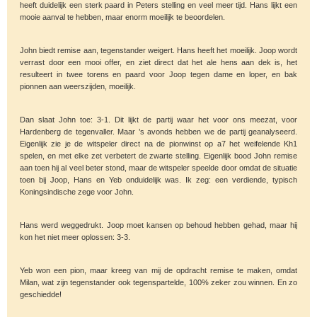
heeft duidelijk een sterk paard in Peters stelling en veel meer tijd. Hans lijkt een
mooie aanval te hebben, maar enorm moeilijk te beoordelen.
John biedt remise aan, tegenstander weigert. Hans heeft het moeilijk. Joop wordt
verrast door een mooi offer, en ziet direct dat het ale hens aan dek is, het
resulteert in twee torens en paard voor Joop tegen dame en loper, en bak
pionnen aan weerszijden, moeilijk.
Dan slaat John toe: 3-1. Dit lijkt de partij waar het voor ons meezat, voor
Hardenberg de tegenvaller. Maar ’s avonds hebben we de partij geanalyseerd.
Eigenlijk zie je de witspeler direct na de pionwinst op a7 het weifelende Kh1
spelen, en met elke zet verbetert de zwarte stelling. Eigenlijk bood John remise
aan toen hij al veel beter stond, maar de witspeler speelde door omdat de situatie
toen bij Joop, Hans en Yeb onduidelijk was. Ik zeg: een verdiende, typisch
Koningsindische zege voor John.
Hans werd weggedrukt. Joop moet kansen op behoud hebben gehad, maar hij
kon het niet meer oplossen: 3-3.
Yeb won een pion, maar kreeg van mij de opdracht remise te maken, omdat
Milan, wat zijn tegenstander ook tegenspartelde, 100% zeker zou winnen. En zo
geschiedde!