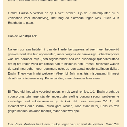
Omdat Caissa 5 verloor en op 4 bleef steken, zijn de 7 matchpunten nu al
voldoende voor handhaving, met nog de slotronde tegen Max Euwe 3 in
Enschede te gaan.
Dan de wedstrijd zelf:
Na een uur aan hadden 7 van de Hardenbergspelers al veel meer bedenktijd
geinvesteerd dan hun opponenten, maar volgens de aanwezige Schaakreporter
was dat normaal. Mijn (Piet) tegenstander had een dusdanige tijdsachterstand
dat hij het reden vond om remise aan te bieden in een Franse Rubinstein waarin
de partij nog echt moest beginnen: gelet op een aantal goede stellingen (Milan,
Erwin, Theo) kon ik niet weigeren. Alleen bij John was iets misgegaan, hij moest
de a7-pion inleveren in zijn Koningsindier, maar daarover later meer.
Bij Theo viel het witte voordeel tegen, en dit werd remise: 1-1. Erwin bracht de
voorsprong, zijn tegenstander moest zijn stelling continu secuur proberen te
verdedigen met enkele minuten op de klok, dat moest misgaan: 2-1. Op dit
moment was onze indruk: Milan gaat winnen, Joop staat beter, Hans en Yeb
gelijke kansen, en John moeilijk, maar heeft wel spel.
Oei, Peter Mijnheer heeft een truukje tegen Yeb en wint de kwaliteit. Maar Yeb