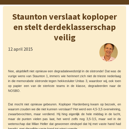
Staunton verslaat koploper
en stelt derdeklasserschap
veilig
12 april 2015
Nee, alsjeblieft niet opnieuw een degradatiewedstrijd in de slotronde! Dat was de
vurige wens van Staunton 1, immers wie herinnert zich niet de trieste nederlaag
in die memorabele slotronde tegen hekkesluiter Unitas 3, waardoor wij, ook toen
op papier een van de sterkste teams in de klasse, degradeerden naar de
NOSBO.
Dat mocht niet opnieuw gebeuren. Koploper Hardenberg kwam op bezoek, en
waarom zouden we die niet kunnen verslaan? Het werd een 4,5-3,5 overwinning,
zwaarbevochten, maar verdiend. Hij hing eigenlijk de hele middag in de lucht,
maar de punten vielen pas laat, het werd zelfs nog 3,5-3,5, maar wel in de
wetenschap dat Milan Heller dat gewonnen eindspel dat hij met vaste hand had
bereikt, met diezelfde vaste hand tot winst voerde.