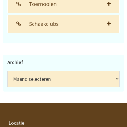
Toernooien
Schaakclubs
Archief
Archief
Footer
Locatie