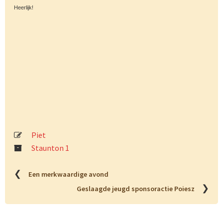
Heerlijk!
Piet
Staunton 1
❮
Een merkwaardige avond
❯
Geslaagde jeugd sponsoractie Poiesz