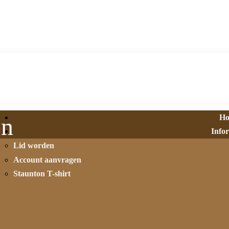
H
on
Info
Lid worden
Account aanvragen
Staunton T-shirt