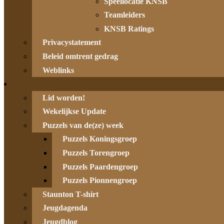
Speellocatie KNSB
Teamleiders
KNSB Ratings
Privacystatement
Beleid omtrent gedrag
Weblinks
Lid worden!
Wekelijkse Update
Puzzels van de(ze) week
Puzzels Koningsgroep
Puzzels Torengroep
Puzzels Paardengroep
Puzzels Pionnengroep
Staunton T-shirt
Jeugdagenda
Jeugdblog