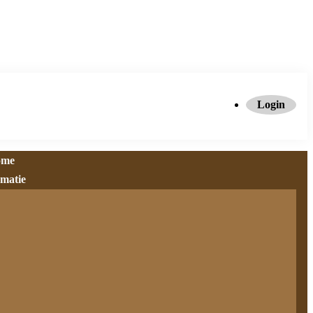
Login
ome
rmatie