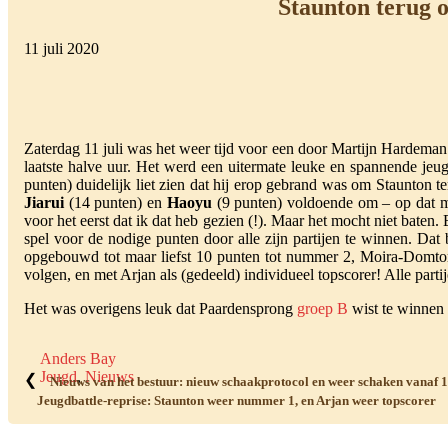
Staunton terug o
11 juli 2020
Zaterdag 11 juli was het weer tijd voor een door Martijn Hardema
laatste halve uur. Het werd een uitermate leuke en spannende jeug
punten) duidelijk liet zien dat hij erop gebrand was om Staunton 
Jiarui
(14 punten) en
Haoyu
(9 punten) voldoende om – op dat mo
voor het eerst dat ik dat heb gezien (!). Maar het mocht niet baten
spel voor de nodige punten door alle zijn partijen te winnen. D
opgebouwd tot maar liefst 10 punten tot nummer 2, Moira-Domtor
volgen, en met Arjan als (gedeeld) individueel topscorer! Alle par
Het was overigens leuk dat Paardensprong
groep B
wist te winnen 
Anders Bay
Jeugd
,
Nieuws
❮
Nieuws van het bestuur: nieuw schaakprotocol en weer schaken vanaf 
Jeugdbattle-reprise: Staunton weer nummer 1, en Arjan weer topscorer