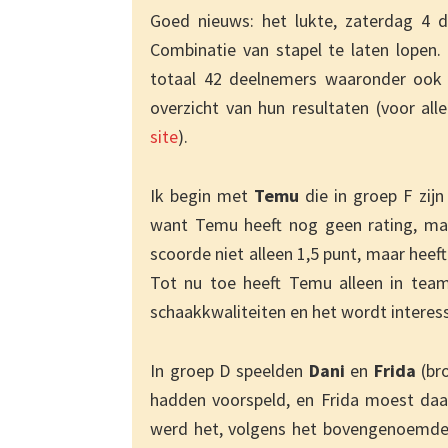
Goed nieuws: het lukte, zaterdag 4 
Combinatie van stapel te laten lopen
totaal 42 deelnemers waaronder ook e
overzicht van hun resultaten (voor alle
site
).
Ik begin met
Temu
die in groep F zi
want Temu heeft nog geen rating, maar
scoorde niet alleen 1,5 punt, maar heef
Tot nu toe heeft Temu alleen in tea
schaakkwaliteiten en het wordt intere
In groep D speelden
Dani
en
Frida
(br
hadden voorspeld, en Frida moest da
werd het, volgens het bovengenoemde 