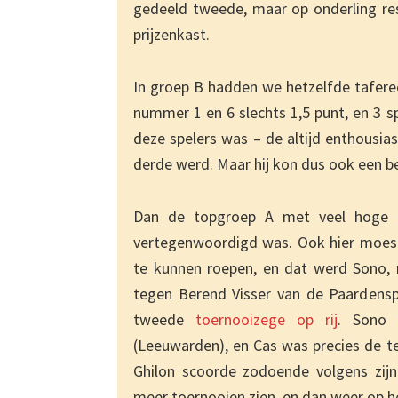
gedeeld tweede, maar op onderling re
prijzenkast.
In groep B hadden we hetzelfde taferee
nummer 1 en 6 slechts 1,5 punt, en 3 s
deze spelers was – de altijd enthousia
derde werd. Maar hij kon dus ook een b
Dan de topgroep A met veel hoge 
vertegenwoordigd was. Ook hier moest
te kunnen roepen, en dat werd Sono, m
tegen Berend Visser van de Paardensp
tweede
toernooizege op rij
. Sono 
(Leeuwarden), en Cas was precies de te
Ghilon scoorde zodoende volgens zijn
meer toernooien zien, en dan weer op het