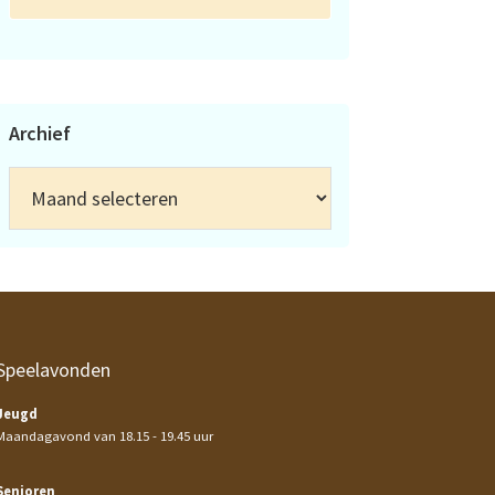
Archief
Archief
Speelavonden
Jeugd
Maandagavond van 18.15 - 19.45 uur
Senioren