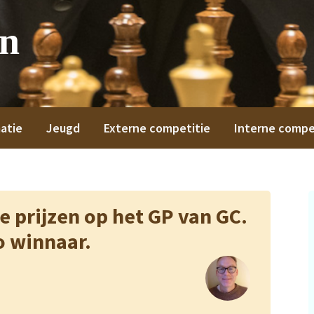
on
atie
Jeugd
Externe competitie
Interne compe
e prijzen op het GP van GC.
 winnaar.