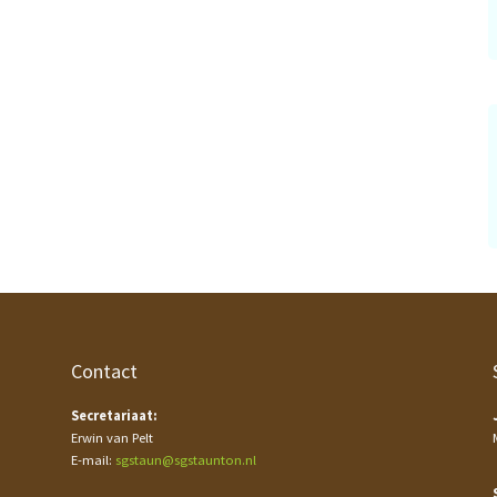
Contact
Secretariaat:
Erwin van Pelt
E-mail:
sgstaun@sgstaunton.nl