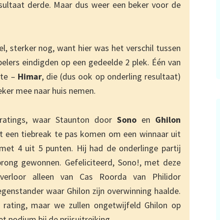
sultaat derde. Maar dus weer een beker voor de
l, sterker nog, want hier was het verschil tussen
pelers eindigden op een gedeelde 2 plek. Één van
ste –
Himar
, die (dus ook op onderling resultaat)
eker mee naar huis nemen.
ratings, waar Staunton door
Sono
en
Ghilon
 een tiebreak te pas komen om een winnaar uit
et 4 uit 5 punten. Hij had de onderlinge partij
rong gewonnen. Gefeliciteerd, Sono!, met deze
verloor alleen van Cas Roorda van Philidor
genstander waar Ghilon zijn overwinning haalde.
 rating, maar we zullen ongetwijfeld Ghilon op
 podium bij de prijsuitreiking.