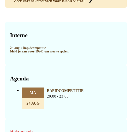
❯
Zeer kort bekerseizoen voor KNSB-viertal
Primaire
Sidebar
Interne
24 aug : Rapidcompetitie
Meld je aan voor 19:45 om mee te spelen.
Agenda
RAPIDCOMPETITIE
MA
20:00 - 23:00
24 AUG
Hele agenda