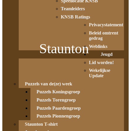
Speellocatie KNSB
Teamleiders
KNSB Ratings
Privacystatement
Beleid omtrent
gedrag
Staunton
Weblinks
Jeugd
Lid worden!
Wekelijkse
Update
Puzzels van de(ze) week
Puzzels Koningsgroep
Puzzels Torengroep
Puzzels Paardengroep
Puzzels Pionnengroep
Staunton T-shirt