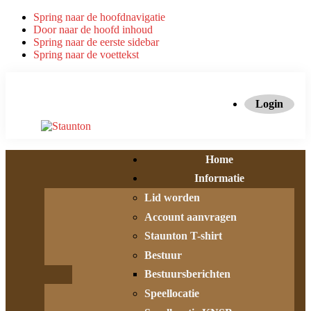
Spring naar de hoofdnavigatie
Door naar de hoofd inhoud
Spring naar de eerste sidebar
Spring naar de voettekst
Login
Home
Informatie
Lid worden
Account aanvragen
Staunton T-shirt
Bestuur
Bestuursberichten
Speellocatie