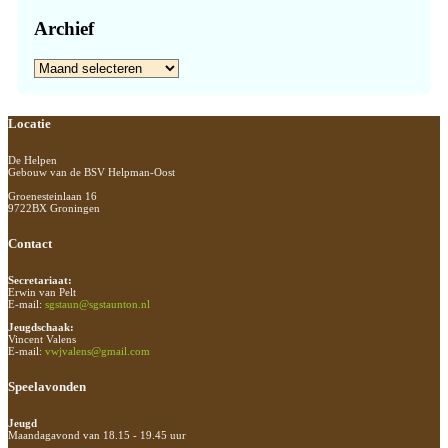
Archief
Archief
Footer
Locatie
De Helpen
Gebouw van de BSV Helpman-Oost
Groenesteinlaan 16
9722BX Groningen
Contact
Secretariaat:
Erwin van Pelt
E-mail:
sgstaun@sgstaunton.nl
Jeugdschaak:
Vincent Valens
E-mail:
vwjvalens@gmail.com
Speelavonden
Jeugd
Maandagavond van 18.15 - 19.45 uur