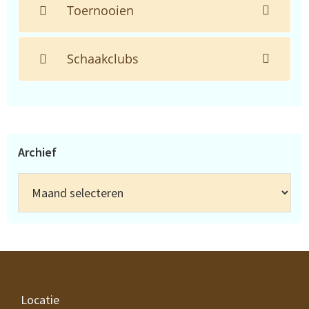
Toernooien
Schaakclubs
Archief
Archief
Footer
Locatie