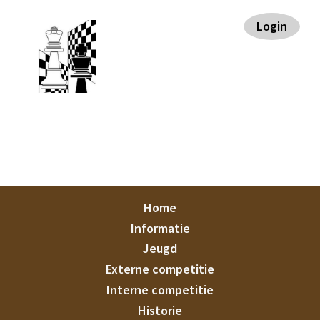
Spring
Door
Spring
Spring
Login
naar
naar
naar
naar
de
de
de
de
hoofdnavigatie
hoofd
eerste
voettekst
inhoud
sidebar
Staunton
Home
Informatie
Jeugd
Externe competitie
Interne competitie
Historie