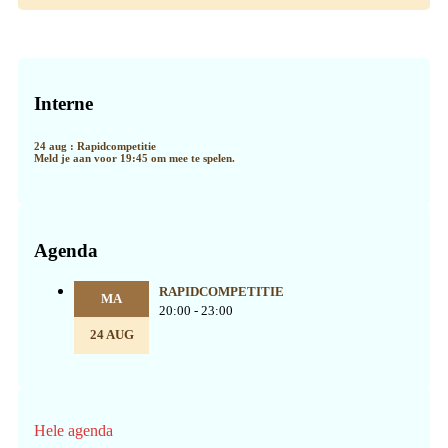
Primaire
Sidebar
Interne
24 aug : Rapidcompetitie
Meld je aan voor 19:45 om mee te spelen.
Agenda
RAPIDCOMPETITIE
MA
20:00 - 23:00
24 AUG
Hele agenda