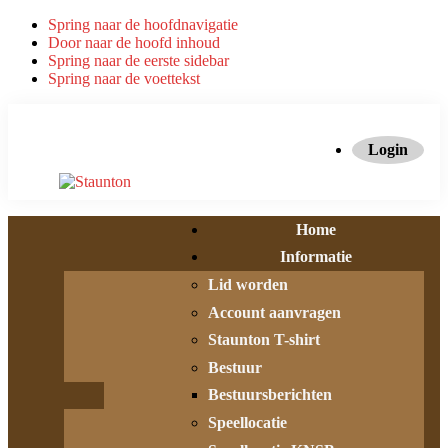
Spring naar de hoofdnavigatie
Door naar de hoofd inhoud
Spring naar de eerste sidebar
Spring naar de voettekst
Login
Home
Informatie
Lid worden
Account aanvragen
Staunton T-shirt
Bestuur
Bestuursberichten
Speellocatie