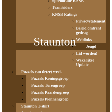
Speellocatie KNSB
Teamleiders
KNSB Ratings
Privacystatement
Beleid omtrent
gedrag
Staunton
Weblinks
Jeugd
Lid worden!
Wekelijkse
Update
Puzzels van de(ze) week
Puzzels Koningsgroep
Puzzels Torengroep
Puzzels Paardengroep
Puzzels Pionnengroep
Staunton T-shirt