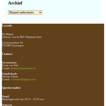
Archief
Archief
Footer
Locatie
De Helpen
Gebouw van de BSV Helpman-Oost
Groenesteinlaan 16
9722BX Groningen
Contact
Secretariaat:
Erwin van Pelt
E-mail:
sgstaun@sgstaunton.nl
Jeugdschaak:
Vincent Valens
E-mail:
vwjvalens@gmail.com
Speelavonden
Jeugd
Maandagavond van 18.15 - 19.45 uur
Senioren