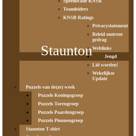
Speellocatie KNSB
Teamleiders
KNSB Ratings
Privacystatement
Beleid omtrent
gedrag
Staunton
Weblinks
Jeugd
Lid worden!
Wekelijkse
Update
Puzzels van de(ze) week
Puzzels Koningsgroep
Puzzels Torengroep
Puzzels Paardengroep
Puzzels Pionnengroep
Staunton T-shirt