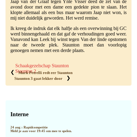
Jaap van der Graaf tegen Ynte Visser deed de zet van de
avond door met een dame een gedekte pion te slaan. Het
klopte allemaal als een bus maar waarom Jaap niet won, is
mij niet duidelijk geworden. Het werd remise.
Ik kreeg de indruk dat elk halfje als een overwinning bij GC
werd binnengehaald en dat gaf de verhoudingen goed weer.
Vanavond kan Leek bij winst tegen Van der linde opstomen
naar de tweede plek. Staunton moet dan voorlopig
genoegen nemen met een derde plaats.
Schaakgezelschap Staunton
Staunton 2
❮
Mark Petrelli redt eer Staunton
❯
Staunton 3 gaat lekker door
Primaire
Sidebar
Interne
24 aug : Rapidcompetitie
Meld je aan voor 19:45 om mee te spelen.