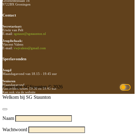
Groenesteinlaan 16
9722BX Groningen
Contact
Secretariaat:
Erwin van Pelt
E-mail:
sgstaun@sgstaunton.nl
Jeugdschaak:
Vincent Valens
E-mail:
vwjvalens@gmail.com
Speelavonden
Jeugd
Maandagavond van 18.15 - 19.45 uur
Senioren
Maandagavond
Copyright SGStaunton © 2026
Aanmelden tussen 19.30 en 19.45 uur
Kan ook via de website
Welkom bij SG Staunton
Naam
Wachtwoord