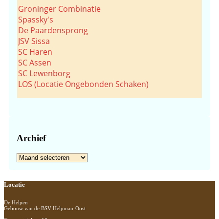
Groninger Combinatie
Spassky's
De Paardensprong
JSV Sissa
SC Haren
SC Assen
SC Lewenborg
LOS (Locatie Ongebonden Schaken)
Archief
Archief
Footer
Locatie
De Helpen
Gebouw van de BSV Helpman-Oost