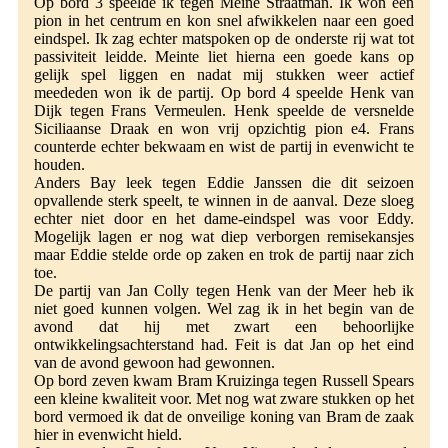
Op bord 3 speelde ik tegen Meine Straatman. Ik won een
pion in het centrum en kon snel afwikkelen naar een goed
eindspel. Ik zag echter matspoken op de onderste rij wat tot
passiviteit leidde. Meinte liet hierna een goede kans op
gelijk spel liggen en nadat mij stukken weer actief
meededen won ik de partij. Op bord 4 speelde Henk van
Dijk tegen Frans Vermeulen. Henk speelde de versnelde
Siciliaanse Draak en won vrij opzichtig pion e4. Frans
counterde echter bekwaam en wist de partij in evenwicht te
houden.
Anders Bay leek tegen Eddie Janssen die dit seizoen
opvallende sterk speelt, te winnen in de aanval. Deze sloeg
echter niet door en het dame-eindspel was voor Eddy.
Mogelijk lagen er nog wat diep verborgen remisekansjes
maar Eddie stelde orde op zaken en trok de partij naar zich
toe.
De partij van Jan Colly tegen Henk van der Meer heb ik
niet goed kunnen volgen. Wel zag ik in het begin van de
avond dat hij met zwart een behoorlijke
ontwikkelingsachterstand had. Feit is dat Jan op het eind
van de avond gewoon had gewonnen.
Op bord zeven kwam Bram Kruizinga tegen Russell Spears
een kleine kwaliteit voor. Met nog wat zware stukken op het
bord vermoed ik dat de onveilige koning van Bram de zaak
hier in evenwicht hield.