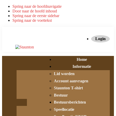
Spring naar de hoofdnavigatie
Door naar de hoofd inhoud
Spring naar de eerste sidebar
Spring naar de voettekst
Login
Home
Informatie
Lid worden
Account aanvragen
Staunton T-shirt
Bestuur
Bestuursberichten
Speellocatie