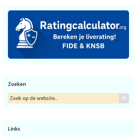
Zoeken
Zoek
Zoek
op
de
website...
Links