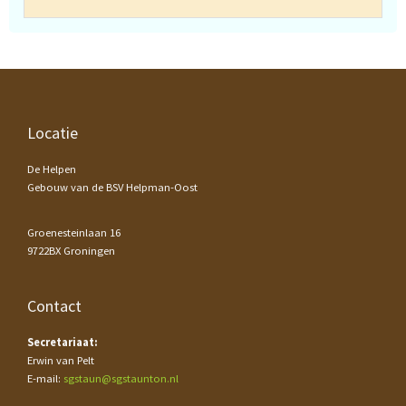
Footer
Locatie
De Helpen
Gebouw van de BSV Helpman-Oost
Groenesteinlaan 16
9722BX Groningen
Contact
Secretariaat:
Erwin van Pelt
E-mail:
sgstaun@sgstaunton.nl