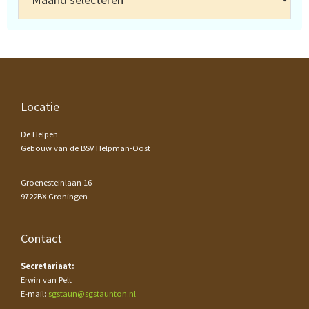
Footer
Locatie
De Helpen
Gebouw van de BSV Helpman-Oost
Groenesteinlaan 16
9722BX Groningen
Contact
Secretariaat:
Erwin van Pelt
E-mail:
sgstaun@sgstaunton.nl