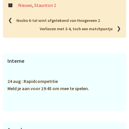
Nieuws
,
Staunton 1
❮
Nosbo 6-tal wint afgetekend van Hoogeveen 2
❯
Verliezen met 3-4, toch een matchpuntje
Primaire
Interne
Sidebar
24 aug : Rapidcompetitie
Meld je aan voor 19:45 om mee te spelen.