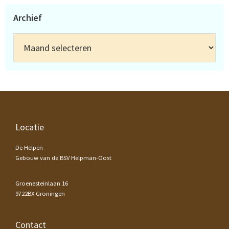
Archief
Archief
Footer
Locatie
De Helpen
Gebouw van de BSV Helpman-Oost
Groenesteinlaan 16
9722BX Groningen
Contact