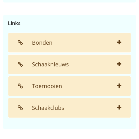
de
website...
Links
Bonden
Schaaknieuws
Toernooien
Schaakclubs