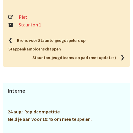
Piet
Staunton 1
❮
Brons voor Stauntonjeugdspelers op
Stappenkampioenschappen
❯
Staunton-jeugdteams op pad (met updates)
Primaire
Interne
Sidebar
24 aug : Rapidcompetitie
Meld je aan voor 19:45 om mee te spelen.