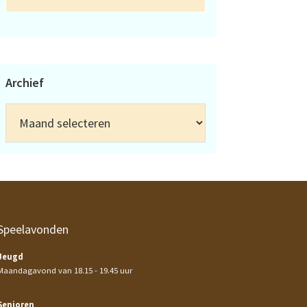
Archief
Archief
Speelavonden
Jeugd
Maandagavond van 18.15 - 19.45 uur
Senioren