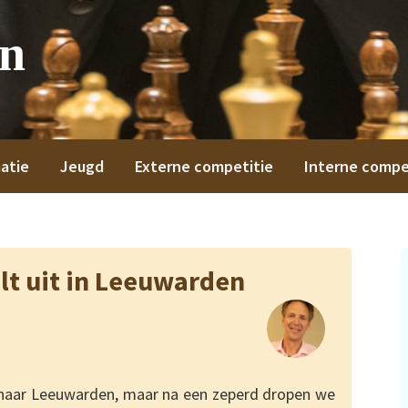
on
atie
Jeugd
Externe competitie
Interne compe
lt uit in Leeuwarden
es naar Leeuwarden, maar na een zeperd dropen we