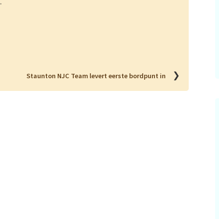
3.
❯
Staunton NJC Team levert eerste bordpunt in