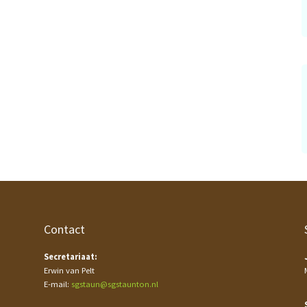
Contact
Secretariaat:
Erwin van Pelt
E-mail:
sgstaun@sgstaunton.nl