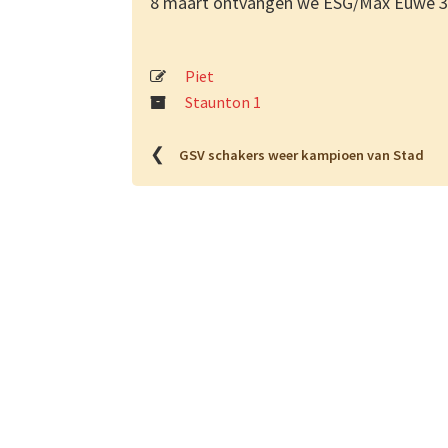
8 maart ontvangen we ESG/Max Euwe 
Piet
Staunton 1
❮
GSV schakers weer kampioen van Stad