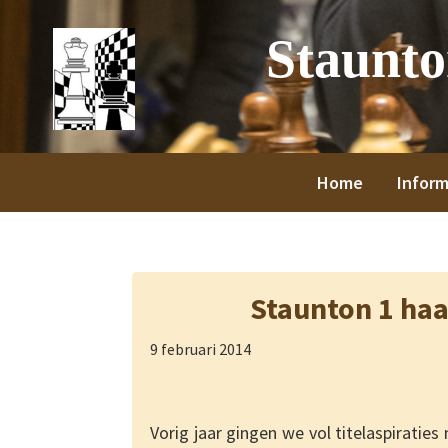
Spring
Door
Spring
Spring
Staunt
naar
naar
naar
naar
de
de
de
de
hoofdnavigatie
hoofd
eerste
voettekst
inhoud
sidebar
Home
Inform
Staunton 1 haa
9 februari 2014
Vorig jaar gingen we vol titelaspirati