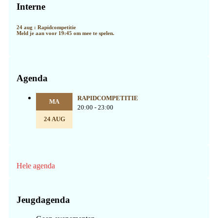
Sidebar
Interne
24 aug : Rapidcompetitie
Meld je aan voor 19:45 om mee te spelen.
Agenda
RAPIDCOMPETITIE
MA
20:00 - 23:00
24 AUG
Hele agenda
Jeugdagenda