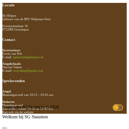
Footer
Locatie
De Helpen
Gebouw van de BSV Helpman-Oost
Groenesteinlaan 16
9722BX Groningen
Contact
Secretariaat:
Erwin van Pelt
E-mail:
sgstaun@sgstaunton.nl
Jeugdschaak:
Vincent Valens
E-mail:
vwjvalens@gmail.com
Speelavonden
Jeugd
Maandagavond van 18.15 - 19.45 uur
Senioren
Maandagavond
Copyright SGStaunton © 2026
Aanmelden tussen 19.30 en 19.45 uur
Kan ook via de website
Welkom bij SG Staunton