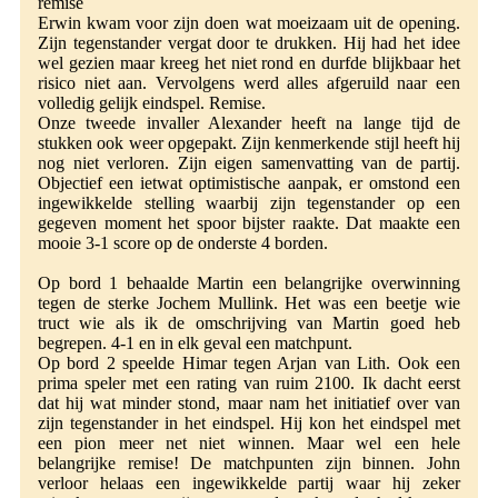
remise
Erwin kwam voor zijn doen wat moeizaam uit de opening.
Zijn tegenstander vergat door te drukken. Hij had het idee
wel gezien maar kreeg het niet rond en durfde blijkbaar het
risico niet aan. Vervolgens werd alles afgeruild naar een
volledig gelijk eindspel. Remise.
Onze tweede invaller Alexander heeft na lange tijd de
stukken ook weer opgepakt. Zijn kenmerkende stijl heeft hij
nog niet verloren. Zijn eigen samenvatting van de partij.
Objectief een ietwat optimistische aanpak, er omstond een
ingewikkelde stelling waarbij zijn tegenstander op een
gegeven moment het spoor bijster raakte. Dat maakte een
mooie 3-1 score op de onderste 4 borden.
Op bord 1 behaalde Martin een belangrijke overwinning
tegen de sterke Jochem Mullink. Het was een beetje wie
truct wie als ik de omschrijving van Martin goed heb
begrepen. 4-1 en in elk geval een matchpunt.
Op bord 2 speelde Himar tegen Arjan van Lith. Ook een
prima speler met een rating van ruim 2100. Ik dacht eerst
dat hij wat minder stond, maar nam het initiatief over van
zijn tegenstander in het eindspel. Hij kon het eindspel met
een pion meer net niet winnen. Maar wel een hele
belangrijke remise! De matchpunten zijn binnen. John
verloor helaas een ingewikkelde partij waar hij zeker