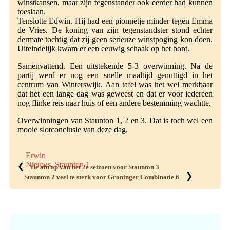
winstkansen, maar zijn tegenstander ook eerder had kunnen
toeslaan.
Tenslotte Edwin. Hij had een pionnetje minder tegen Emma
de Vries. De koning van zijn tegenstandster stond echter
dermate tochtig dat zij geen serieuze winstpoging kon doen.
Uiteindelijk kwam er een eeuwig schaak op het bord.
Samenvattend. Een uitstekende 5-3 overwinning. Na de
partij werd er nog een snelle maaltijd genuttigd in het
centrum van Winterswijk. Aan tafel was het wel merkbaar
dat het een lange dag was geweest en dat er voor iedereen
nog flinke reis naar huis of een andere bestemming wachtte.
Overwinningen van Staunton 1, 2 en 3. Dat is toch wel een
mooie slotconclusie van deze dag.
Erwin
Nieuws
,
Staunton 1
❮
De aftrap van het 2e seizoen voor Staunton 3
❯
Staunton 2 veel te sterk voor Groninger Combinatie 6
Primaire