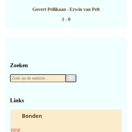
Govert Pellikaan
-
Erwin van Pelt
1 - 0
Zoeken
Zoek
Zoek
op
de
website...
Links
Bonden
FIDE