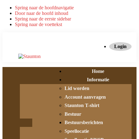
Spring naar de hoofdnavigatie
Door naar de hoofd inhoud
Spring naar de eerste sidebar
Spring naar de voettekst
Login
Home
Informatie
Lid worden
Account aanvragen
Staunton T-shirt
Bestuur
Bestuursberichten
Speellocatie