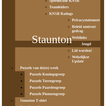
Speellocatie KNSB
Teamleiders
KNSB Ratings
Privacystatement
Beleid omtrent
gedrag
Staunton
Weblinks
Jeugd
Lid worden!
Wekelijkse
Update
Puzzels van de(ze) week
Puzzels Koningsgroep
Puzzels Torengroep
Puzzels Paardengroep
Puzzels Pionnengroep
Staunton T-shirt