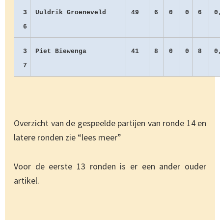
3
Uuldrik Groeneveld
49
6
0
0
6
0
6
3
Piet Biewenga
41
8
0
0
8
0
7
Overzicht van de gespeelde partijen van ronde 14 en
latere ronden zie “lees meer”
Voor de eerste 13 ronden is er een ander ouder
artikel.