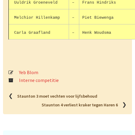
Uuldrik Groeneveld
–
Frans Hindriks
Melchior Hillenkamp
–
Piet Biewenga
Carla Graafland
–
Henk Woudsma
Yeb Blom
Interne competitie
❮
Staunton 3 moet vechten voor lijfsbehoud
❯
Staunton 4 verliest kraker tegen Haren 6