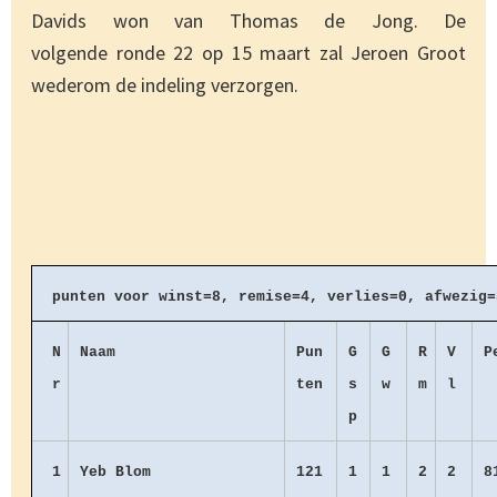
Davids won van Thomas de Jong. De
volgende ronde 22 op 15 maart zal Jeroen Groot
wederom de indeling verzorgen.
punten voor winst=8, remise=4, verlies=0, afwezig=
N
Naam
Pun
G
G
R
V
P
r
ten
s
w
m
l
p
1
Yeb Blom
121
1
1
2
2
8