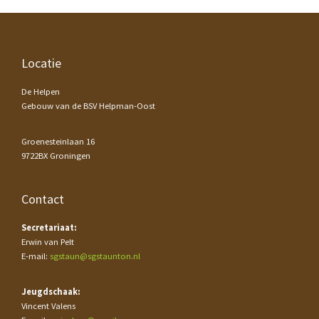
Footer
Locatie
De Helpen
Gebouw van de BSV Helpman-Oost
Groenesteinlaan 16
9722BX Groningen
Contact
Secretariaat:
Erwin van Pelt
E-mail:
sgstaun@sgstaunton.nl
Jeugdschaak:
Vincent Valens