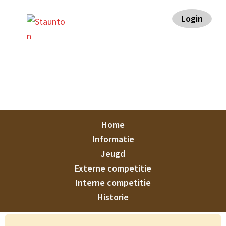
Spring
Door
Spring
Spring
Login
naar
naar
naar
naar
de
de
de
de
hoofdnavigatie
hoofd
eerste
voettekst
inhoud
sidebar
Staunton
Home
Informatie
Jeugd
Externe competitie
Interne competitie
Historie