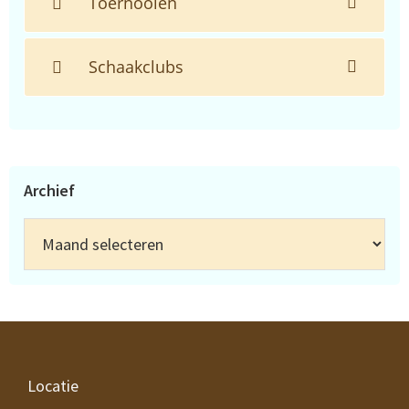
Toernooien
Schaakclubs
Archief
Archief
Footer
Locatie