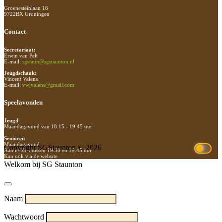
Groenesteinlaan 16
9722BX Groningen
Contact
Secretariaat:
Erwin van Pelt
E-mail:
sgstaun@sgstaunton.nl
Jeugdschaak:
Vincent Valens
E-mail:
vwjvalens@gmail.com
Speelavonden
Jeugd
Maandagavond van 18.15 - 19.45 uur
Senioren
Maandagavond
Copyright SGStaunton © 2026
Aanmelden tussen 19.30 en 19.45 uur
Kan ook via de website
Welkom bij SG Staunton
Naam
Wachtwoord