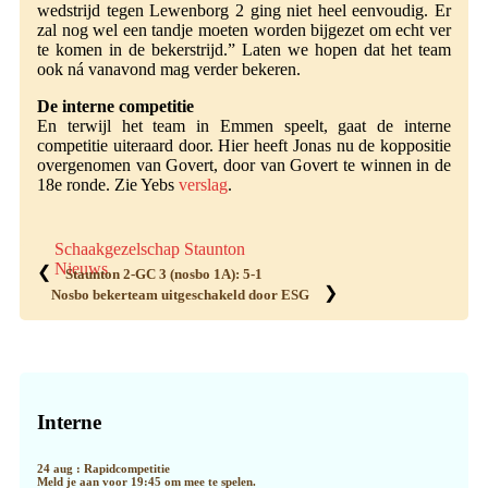
wedstrijd tegen Lewenborg 2 ging niet heel eenvoudig. Er
zal nog wel een tandje moeten worden bijgezet om echt ver
te komen in de bekerstrijd.” Laten we hopen dat het team
ook ná vanavond mag verder bekeren.
De interne competitie
En terwijl het team in Emmen speelt, gaat de interne
competitie uiteraard door. Hier heeft Jonas nu de koppositie
overgenomen van Govert, door van Govert te winnen in de
18e ronde. Zie Yebs
verslag
.
Schaakgezelschap Staunton
Nieuws
❮
Staunton 2-GC 3 (nosbo 1A): 5-1
❯
Nosbo bekerteam uitgeschakeld door ESG
Primaire
Sidebar
Interne
24 aug : Rapidcompetitie
Meld je aan voor 19:45 om mee te spelen.