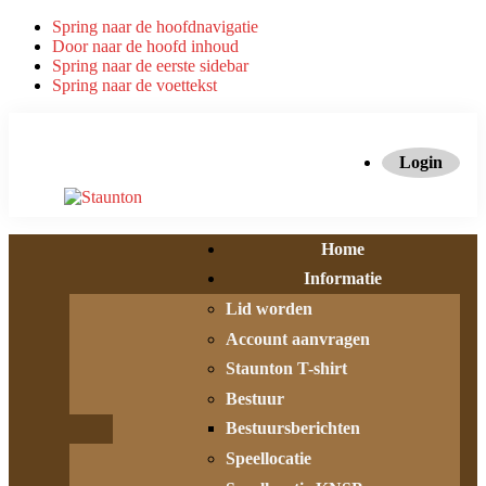
Spring naar de hoofdnavigatie
Door naar de hoofd inhoud
Spring naar de eerste sidebar
Spring naar de voettekst
Login
Home
Informatie
Lid worden
Account aanvragen
Staunton T-shirt
Bestuur
Bestuursberichten
Speellocatie