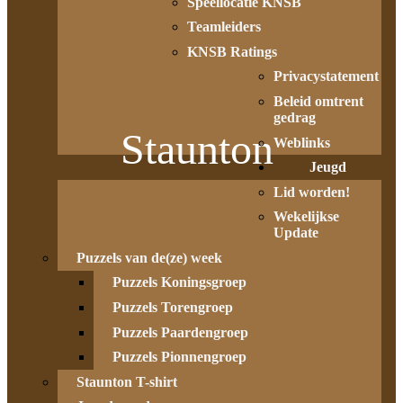
Speellocatie KNSB
Teamleiders
KNSB Ratings
Privacystatement
Beleid omtrent
gedrag
Staunton
Weblinks
Jeugd
Lid worden!
Wekelijkse
Update
Puzzels van de(ze) week
Puzzels Koningsgroep
Puzzels Torengroep
Puzzels Paardengroep
Puzzels Pionnengroep
Staunton T-shirt