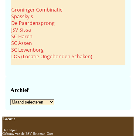
Groninger Combinatie
Spassky's
De Paardensprong
JSV Sissa
SC Haren
SC Assen
SC Lewenborg
LOS (Locatie Ongebonden Schaken)
Archief
Archief
Footer
Locatie
De Helpen
Gebouw van de BSV Helpman-Oost