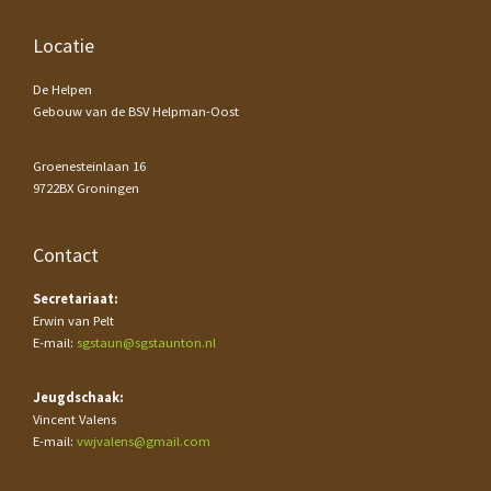
Footer
Locatie
De Helpen
Gebouw van de BSV Helpman-Oost
Groenesteinlaan 16
9722BX Groningen
Contact
Secretariaat:
Erwin van Pelt
E-mail:
sgstaun@sgstaunton.nl
Jeugdschaak:
Vincent Valens
E-mail:
vwjvalens@gmail.com