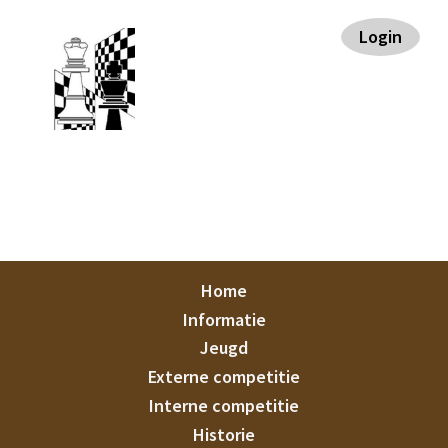
Spring
Door
Spring
Spring
Login
naar
naar
naar
naar
de
de
de
de
hoofdnavigatie
hoofd
eerste
voettekst
inhoud
sidebar
Staunton
Home
Informatie
Jeugd
Externe competitie
Interne competitie
Historie