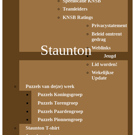
Speellocatie KNSB
Teamleiders
KNSB Ratings
Privacystatement
Beleid omtrent
gedrag
Staunton
Weblinks
Jeugd
Lid worden!
Wekelijkse
Update
Puzzels van de(ze) week
Puzzels Koningsgroep
Puzzels Torengroep
Puzzels Paardengroep
Puzzels Pionnengroep
Staunton T-shirt