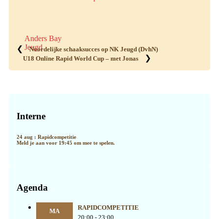
Anders Bay
Jeugd
❮
Noordelijke schaaksucces op NK Jeugd (DvhN)
❯
U18 Online Rapid World Cup – met Jonas
Primaire
Sidebar
Interne
24 aug : Rapidcompetitie
Meld je aan voor 19:45 om mee te spelen.
Agenda
RAPIDCOMPETITIE
MA
20:00 - 23:00