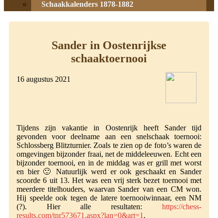
Schaakkalenders 1878-1882
Sander in Oostenrijkse
schaaktoernooi
16 augustus 2021
Tijdens zijn vakantie in Oostenrijk heeft Sander tijd
gevonden voor deelname aan een snelschaak toernooi:
Schlossberg Blitzturnier. Zoals te zien op de foto’s waren de
omgevingen bijzonder fraai, net de middeleeuwen. Echt een
bijzonder toernooi, en in de middag was er grill met worst
en bier 🙂 Natuurlijk werd er ook geschaakt en Sander
scoorde 6 uit 13. Het was een vrij sterk bezet toernooi met
meerdere titelhouders, waarvan Sander van een CM won.
Hij speelde ook tegen de latere toernooiwinnaar, een NM
(?). Hier alle resultaten:
https://chess-
results.com/tnr573671.aspx?lan=0&art=1
.