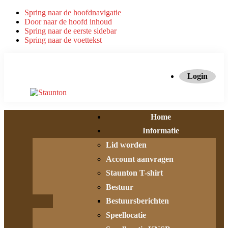
Spring naar de hoofdnavigatie
Door naar de hoofd inhoud
Spring naar de eerste sidebar
Spring naar de voettekst
Login
Home
Informatie
Lid worden
Account aanvragen
Staunton T-shirt
Bestuur
Bestuursberichten
Speellocatie