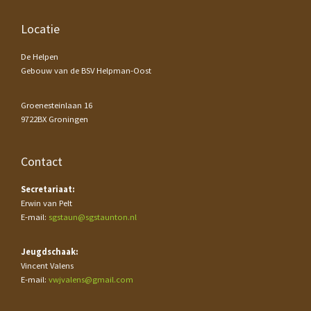
Footer
Locatie
De Helpen
Gebouw van de BSV Helpman-Oost
Groenesteinlaan 16
9722BX Groningen
Contact
Secretariaat:
Erwin van Pelt
E-mail:
sgstaun@sgstaunton.nl
Jeugdschaak:
Vincent Valens
E-mail:
vwjvalens@gmail.com