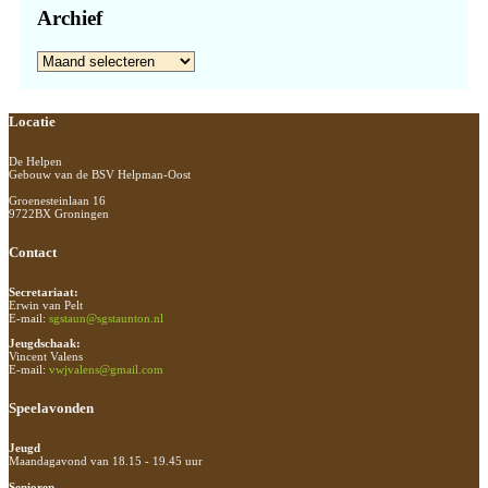
Archief
Archief
Footer
Locatie
De Helpen
Gebouw van de BSV Helpman-Oost
Groenesteinlaan 16
9722BX Groningen
Contact
Secretariaat:
Erwin van Pelt
E-mail:
sgstaun@sgstaunton.nl
Jeugdschaak:
Vincent Valens
E-mail:
vwjvalens@gmail.com
Speelavonden
Jeugd
Maandagavond van 18.15 - 19.45 uur
Senioren