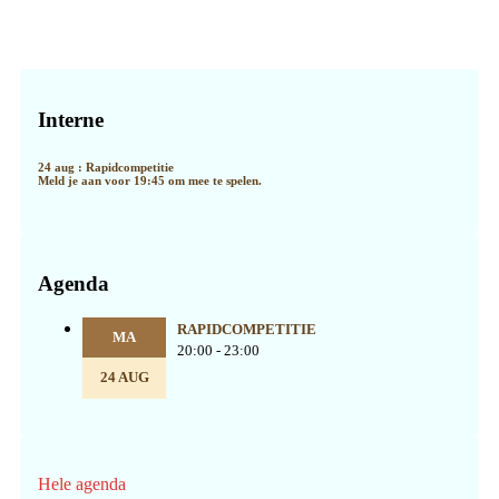
Primaire
Sidebar
Interne
24 aug : Rapidcompetitie
Meld je aan voor 19:45 om mee te spelen.
Agenda
RAPIDCOMPETITIE
MA
20:00 - 23:00
24 AUG
Hele agenda