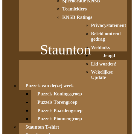
Speellocatie KNSB
Teamleiders
KNSB Ratings
Privacystatement
Beleid omtrent
gedrag
Staunton
Weblinks
Jeugd
Lid worden!
Wekelijkse
Update
Puzzels van de(ze) week
Puzzels Koningsgroep
Puzzels Torengroep
Puzzels Paardengroep
Puzzels Pionnengroep
Staunton T-shirt