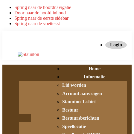
Spring naar de hoofdnavigatie
Door naar de hoofd inhoud
Spring naar de eerste sidebar
Spring naar de voettekst
Login
Home
Informatie
Lid worden
Account aanvragen
Staunton T-shirt
Bestuur
Bestuursberichten
Speellocatie