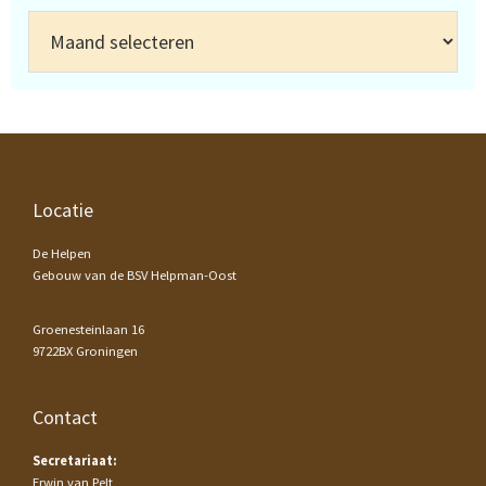
Archief
Footer
Locatie
De Helpen
Gebouw van de BSV Helpman-Oost
Groenesteinlaan 16
9722BX Groningen
Contact
Secretariaat:
Erwin van Pelt