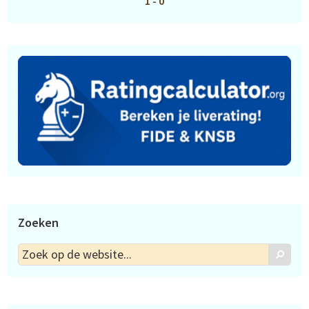
1 - 0
Zoeken
Zoek
Zoek
op
de
website...