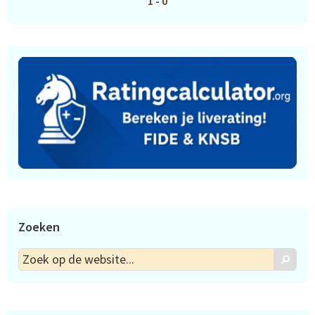
1 - 0
Zoeken
Zoek
Zoek
op
de
website...