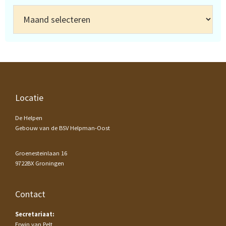
Archief
Footer
Locatie
De Helpen
Gebouw van de BSV Helpman-Oost
Groenesteinlaan 16
9722BX Groningen
Contact
Secretariaat:
Erwin van Pelt