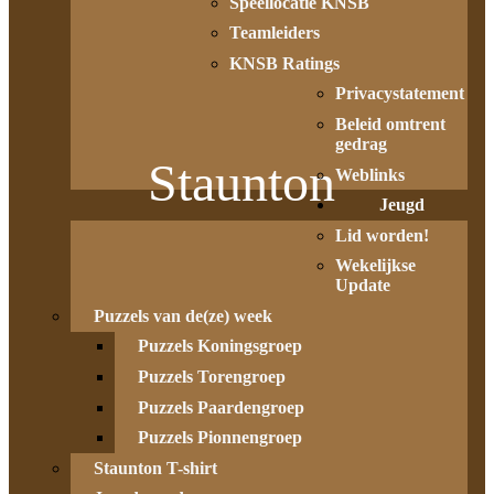
Speellocatie KNSB
Teamleiders
KNSB Ratings
Privacystatement
Beleid omtrent
gedrag
Staunton
Weblinks
Jeugd
Lid worden!
Wekelijkse
Update
Puzzels van de(ze) week
Puzzels Koningsgroep
Puzzels Torengroep
Puzzels Paardengroep
Puzzels Pionnengroep
Staunton T-shirt