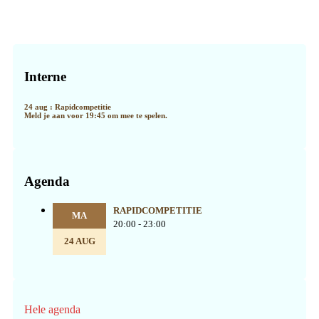
Primaire
Sidebar
Interne
24 aug : Rapidcompetitie
Meld je aan voor 19:45 om mee te spelen.
Agenda
RAPIDCOMPETITIE
MA
20:00 - 23:00
24 AUG
Hele agenda