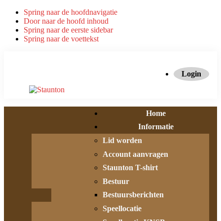
Spring naar de hoofdnavigatie
Door naar de hoofd inhoud
Spring naar de eerste sidebar
Spring naar de voettekst
Login
Home
Informatie
Lid worden
Account aanvragen
Staunton T-shirt
Bestuur
Bestuursberichten
Speellocatie