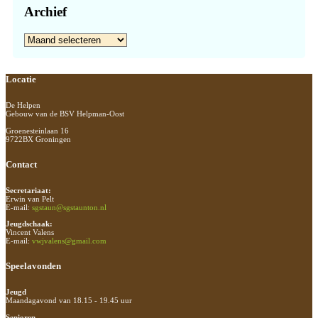
Archief
Archief
Footer
Locatie
De Helpen
Gebouw van de BSV Helpman-Oost
Groenesteinlaan 16
9722BX Groningen
Contact
Secretariaat:
Erwin van Pelt
E-mail:
sgstaun@sgstaunton.nl
Jeugdschaak:
Vincent Valens
E-mail:
vwjvalens@gmail.com
Speelavonden
Jeugd
Maandagavond van 18.15 - 19.45 uur
Senioren