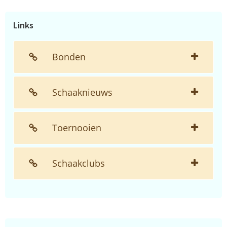
website...
Links
Bonden
Schaaknieuws
Toernooien
Schaakclubs