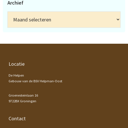
Archief
Archief
Footer
Locatie
De Helpen
Gebouw van de BSV Helpman-Oost
Groenesteinlaan 16
9722BX Groningen
Contact