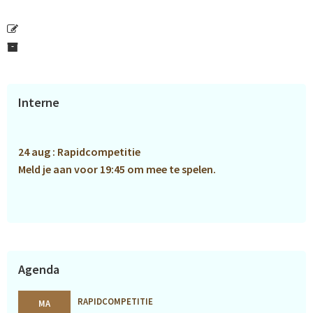
Primaire
Interne
Sidebar
24 aug : Rapidcompetitie
Meld je aan voor 19:45 om mee te spelen.
Agenda
RAPIDCOMPETITIE
MA