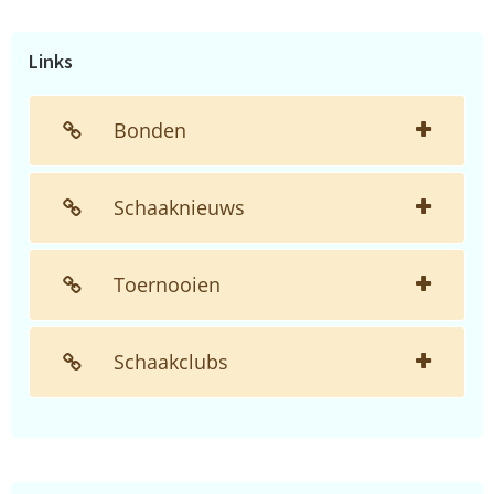
website...
Links
Bonden
Schaaknieuws
Toernooien
Schaakclubs