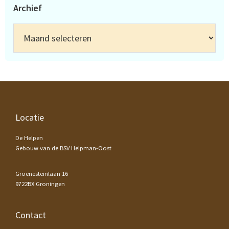
Archief
Archief
Footer
Locatie
De Helpen
Gebouw van de BSV Helpman-Oost
Groenesteinlaan 16
9722BX Groningen
Contact