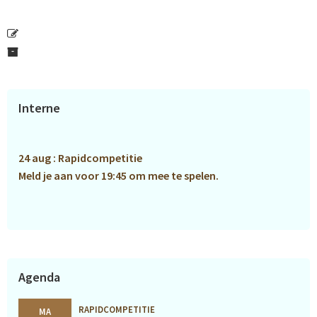
Primaire
Interne
Sidebar
24 aug : Rapidcompetitie
Meld je aan voor 19:45 om mee te spelen.
Agenda
RAPIDCOMPETITIE
MA