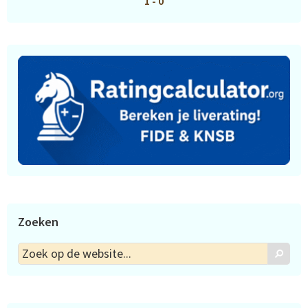
1 - 0
Zoeken
Zoek
Zoek
op
de
website...