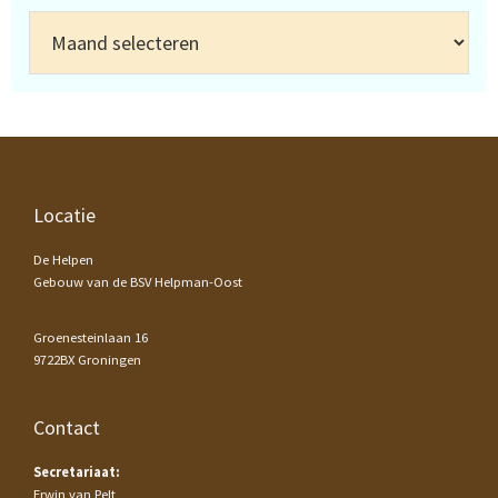
Archief
Footer
Locatie
De Helpen
Gebouw van de BSV Helpman-Oost
Groenesteinlaan 16
9722BX Groningen
Contact
Secretariaat:
Erwin van Pelt