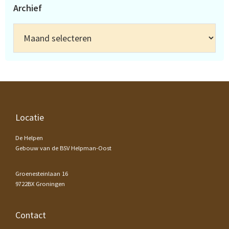
Archief
Archief
Footer
Locatie
De Helpen
Gebouw van de BSV Helpman-Oost
Groenesteinlaan 16
9722BX Groningen
Contact