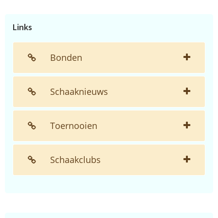
website...
Links
Bonden
Schaaknieuws
Toernooien
Schaakclubs