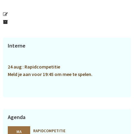
Primaire
Interne
Sidebar
24 aug : Rapidcompetitie
Meld je aan voor 19:45 om mee te spelen.
Agenda
RAPIDCOMPETITIE
MA