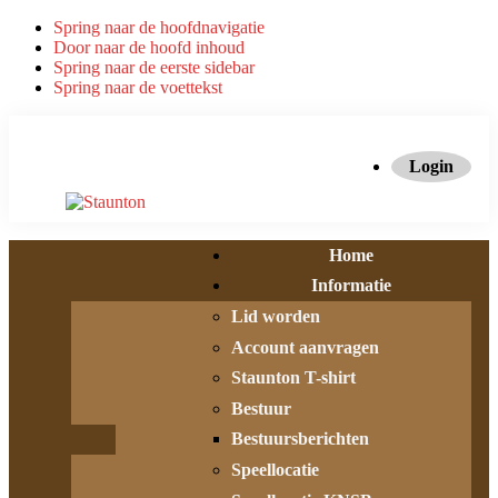
Spring naar de hoofdnavigatie
Door naar de hoofd inhoud
Spring naar de eerste sidebar
Spring naar de voettekst
Login
Home
Informatie
Lid worden
Account aanvragen
Staunton T-shirt
Bestuur
Bestuursberichten
Speellocatie