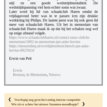
stijl en een goede wedstrijdmentaliteit. De
wedstrijdspanning viel hem echter soms wat zwaar.
Later werd hij lid van schaakclub Haren omdat de
vrijdagavond beter was in te passen icm zijn drukke
werkkring bij Philips. De laatste jaren was hij ook geen lid
meer van schaakclub Haren. Uit het in memoriam van
schaakclub Haren maak ik op dat hij het schaken nog wel
op enige afstand volgde.
https://www.schaakclubharen.nl/contact-onze-club/in-
memoriam/1892-in-memoriam-jan-auke-hovius
https://mensenlinq.nl/overlijdensberichten/ir-jan-auke-
hovius-8925924/
Erwin van Pelt
Erwin
Bestuur
,
In Memoriam
,
Nieuws
❮
Voorlopig nog geen hervatting interne competitie
❯
Wie zit er achter het nieuwe Staunton-mondkapje?