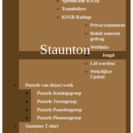
Speellocatie KNSB
Teamleiders
KNSB Ratings
Privacystatement
Beleid omtrent
gedrag
Staunton
Weblinks
Jeugd
Lid worden!
Wekelijkse
Update
Puzzels van de(ze) week
Puzzels Koningsgroep
Puzzels Torengroep
Puzzels Paardengroep
Puzzels Pionnengroep
Staunton T-shirt