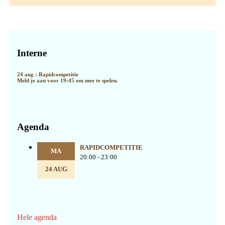
Primaire
Sidebar
Interne
24 aug : Rapidcompetitie
Meld je aan voor 19:45 om mee te spelen.
Agenda
RAPIDCOMPETITIE
MA
20:00 - 23:00
24 AUG
Hele agenda