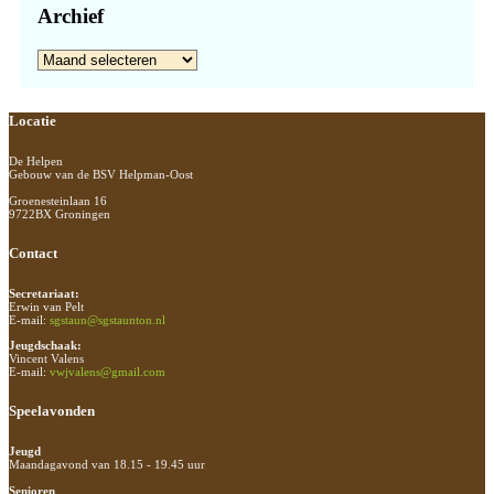
Archief
Archief
Footer
Locatie
De Helpen
Gebouw van de BSV Helpman-Oost
Groenesteinlaan 16
9722BX Groningen
Contact
Secretariaat:
Erwin van Pelt
E-mail:
sgstaun@sgstaunton.nl
Jeugdschaak:
Vincent Valens
E-mail:
vwjvalens@gmail.com
Speelavonden
Jeugd
Maandagavond van 18.15 - 19.45 uur
Senioren