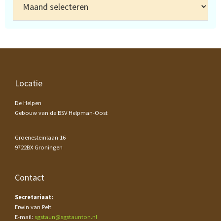
Footer
Locatie
De Helpen
Gebouw van de BSV Helpman-Oost
Groenesteinlaan 16
9722BX Groningen
Contact
Secretariaat:
Erwin van Pelt
E-mail:
sgstaun@sgstaunton.nl