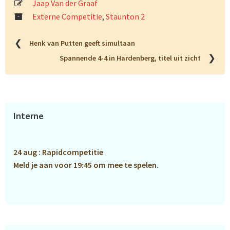
Jaap Van der Graaf
Externe Competitie
,
Staunton 2
❮
Henk van Putten geeft simultaan
❯
Spannende 4-4 in Hardenberg, titel uit zicht
Primaire
Interne
Sidebar
24 aug : Rapidcompetitie
Meld je aan voor 19:45 om mee te spelen.