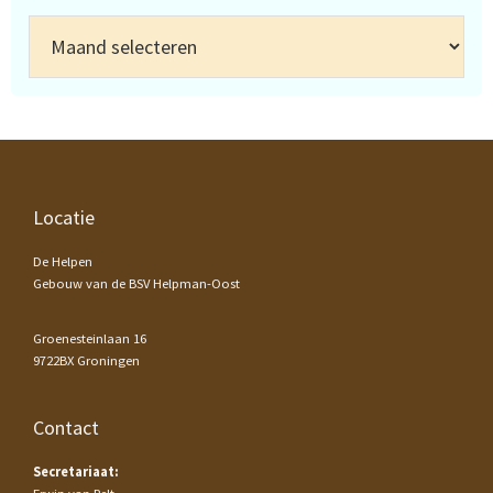
Archief
Footer
Locatie
De Helpen
Gebouw van de BSV Helpman-Oost
Groenesteinlaan 16
9722BX Groningen
Contact
Secretariaat: