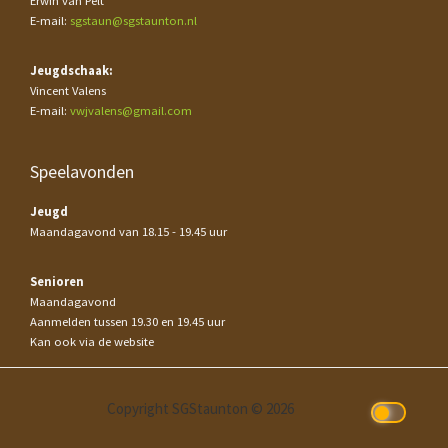
Erwin van Pelt
E-mail:
sgstaun@sgstaunton.nl
Jeugdschaak:
Vincent Valens
E-mail:
vwjvalens@gmail.com
Speelavonden
Jeugd
Maandagavond van 18.15 - 19.45 uur
Senioren
Maandagavond
Aanmelden tussen 19.30 en 19.45 uur
Kan ook via de website
Copyright SGStaunton © 2026