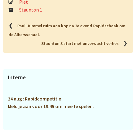
Piet
Staunton 1
❮
Paul Hummel ruim aan kop na 2e avond Rapidschaak om
de Albersschaal.
❯
Staunton 3 start met onverwacht verlies
Primaire
Interne
Sidebar
24 aug : Rapidcompetitie
Meld je aan voor 19:45 om mee te spelen.