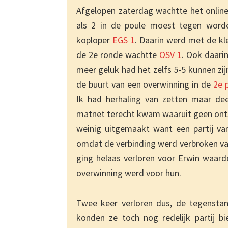
Afgelopen zaterdag wachtte het onlin
als 2 in de poule moest tegen word
koploper
EGS 1
. Daarin werd met de kle
de 2e ronde wachtte
OSV 1
. Ook daarin
meer geluk had het zelfs 5-5 kunnen zijn
de buurt van een overwinning in de
2e p
Ik had herhaling van zetten maar de
matnet terecht kwam waaruit geen onts
weinig uitgemaakt want een partij v
omdat de verbinding werd verbroken van
ging helaas verloren voor Erwin waardo
overwinning werd voor hun.
Twee keer verloren dus, de tegensta
konden ze toch nog redelijk partij b