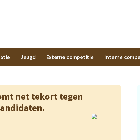
on
atie
Jeugd
Externe competitie
Interne compe
omt net tekort tegen
kandidaten.