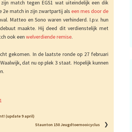
 zijn match tegen EGS1 wat uiteindelijk een dik
e 2e match in zijn zwartpartij als
een mes door de
al. Matteo en Sono waren verhinderd. I.p.v. hun
 debuut maakte. Hij deed dit verdienstelijk met
tch ook een
welverdiende remise
.
cht gekomen. In de laatste ronde op 27 februari
Waalwijk, dat nu op plek 3 staat. Hopelijk kunnen
n.
1
t! (update 9 april)
❯
Staunton 150 Jeugdtoernooicyclus