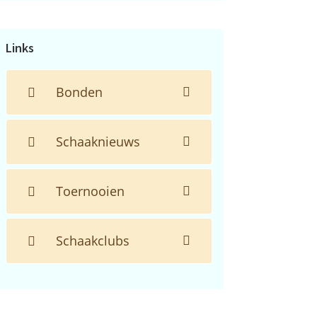
de
website...
Links
Bonden
Schaaknieuws
Toernooien
Schaakclubs