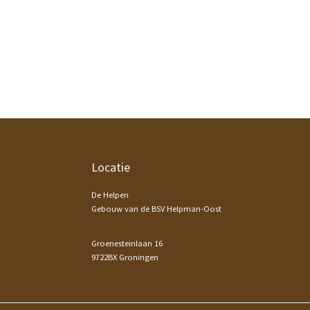
Footer
Locatie
De Helpen
Gebouw van de BSV Helpman-Oost
Groenesteinlaan 16
9722BX Groningen