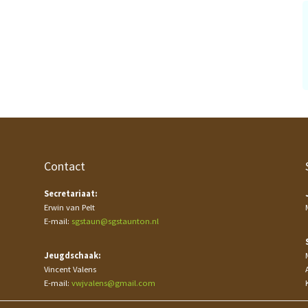
Contact
Secretariaat:
Erwin van Pelt
E-mail:
sgstaun@sgstaunton.nl
Jeugdschaak:
Vincent Valens
E-mail:
vwjvalens@gmail.com