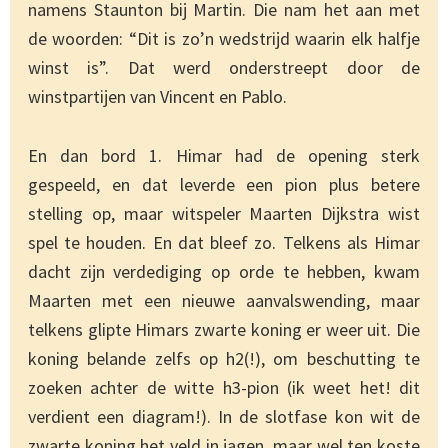
namens Staunton bij Martin. Die nam het aan met
de woorden: “Dit is zo’n wedstrijd waarin elk halfje
winst is”. Dat werd onderstreept door de
winstpartijen van Vincent en Pablo.
En dan bord 1. Himar had de opening sterk
gespeeld, en dat leverde een pion plus betere
stelling op, maar witspeler Maarten Dijkstra wist
spel te houden. En dat bleef zo. Telkens als Himar
dacht zijn verdediging op orde te hebben, kwam
Maarten met een nieuwe aanvalswending, maar
telkens glipte Himars zwarte koning er weer uit. Die
koning belande zelfs op h2(!), om beschutting te
zoeken achter de witte h3-pion (ik weet het! dit
verdient een diagram!). In de slotfase kon wit de
zwarte koning het veld in jagen, maar wel ten koste