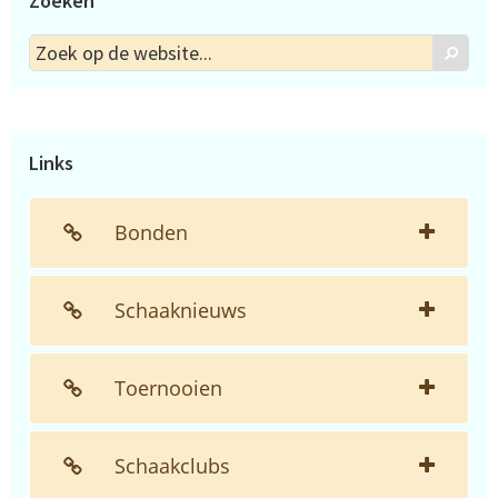
Zoeken
Zoek
Zoek
op
de
website...
Links
Bonden
Schaaknieuws
Toernooien
Schaakclubs