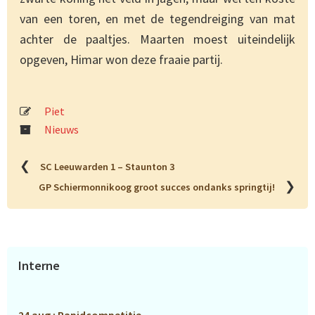
van een toren, en met de tegendreiging van mat
achter de paaltjes. Maarten moest uiteindelijk
opgeven, Himar won deze fraaie partij.
Piet
Nieuws
❮
SC Leeuwarden 1 – Staunton 3
❯
GP Schiermonnikoog groot succes ondanks springtij!
Primaire
Interne
Sidebar