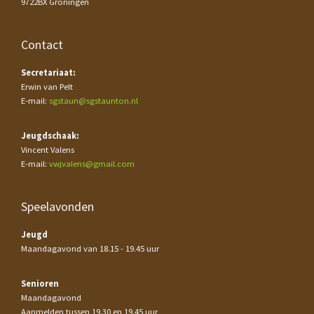
9722BX Groningen
Contact
Secretariaat:
Erwin van Pelt
E-mail:
sgstaun@sgstaunton.nl
Jeugdschaak:
Vincent Valens
E-mail:
vwjvalens@gmail.com
Speelavonden
Jeugd
Maandagavond van 18.15 - 19.45 uur
Senioren
Maandagavond
Aanmelden tussen 19.30 en 19.45 uur