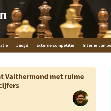
on
atie
Jeugd
Externe competitie
Interne compe
at Valthermond met ruime
cijfers