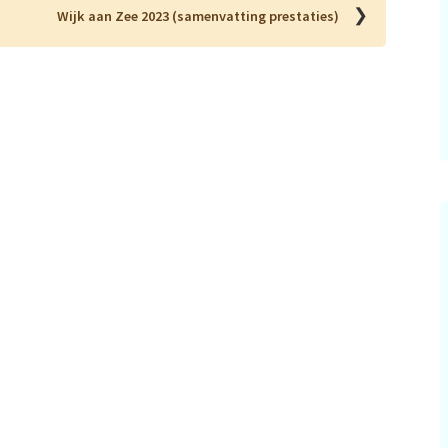
❯
Wijk aan Zee 2023 (samenvatting prestaties)