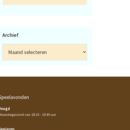
Archief
Archief
Speelavonden
Jeugd
Maandagavond van 18.15 - 19.45 uur
Senioren