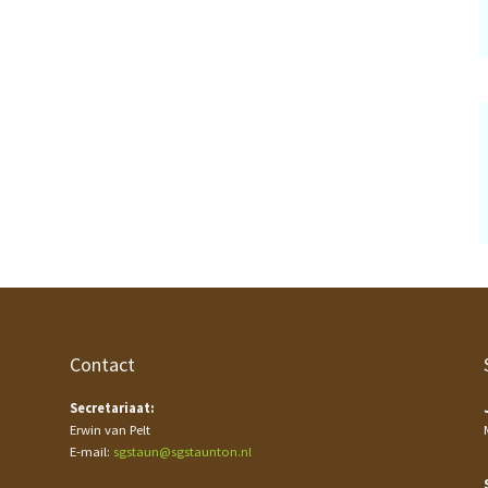
Contact
Secretariaat:
Erwin van Pelt
E-mail:
sgstaun@sgstaunton.nl