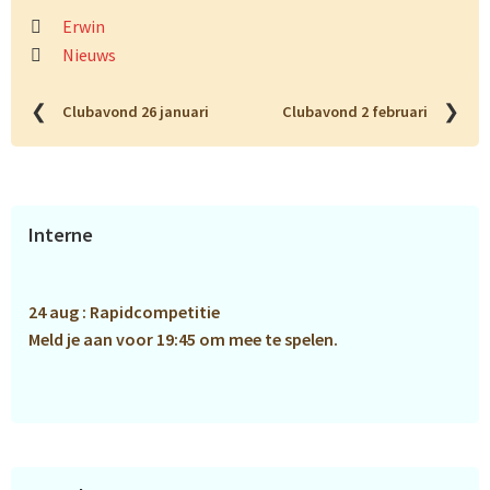
Erwin
Nieuws
❮
❯
Clubavond 26 januari
Clubavond 2 februari
Primaire
Interne
Sidebar
24 aug : Rapidcompetitie
Meld je aan voor 19:45 om mee te spelen.