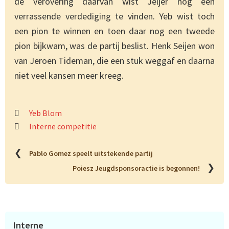
de verovering daarvan wist Jeljer nog een
verrassende verdediging te vinden. Yeb wist toch
een pion te winnen en toen daar nog een tweede
pion bijkwam, was de partij beslist. Henk Seijen won
van Jeroen Tideman, die een stuk weggaf en daarna
niet veel kansen meer kreeg.
Yeb Blom
Interne competitie
❮
Pablo Gomez speelt uitstekende partij
❯
Poiesz Jeugdsponsoractie is begonnen!
Primaire
Interne