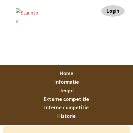
Spring
Door
Spring
Spring
Login
naar
naar
naar
naar
de
de
de
de
hoofdnavigatie
hoofd
eerste
voettekst
inhoud
sidebar
Staunton
Home
Informatie
Jeugd
Externe competitie
Interne competitie
Historie