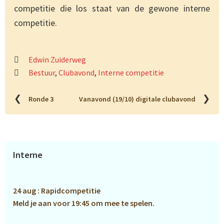
competitie die los staat van de gewone interne
competitie.
Edwin Zuiderweg
Bestuur
,
Clubavond
,
Interne competitie
❮
❯
Ronde 3
Vanavond (19/10) digitale clubavond
Primaire
Interne
Sidebar
24 aug : Rapidcompetitie
Meld je aan voor 19:45 om mee te spelen.