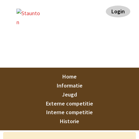
Spring
Door
Spring
Spring
Login
naar
naar
naar
naar
de
de
de
de
hoofdnavigatie
hoofd
eerste
voettekst
inhoud
sidebar
Staunton
Home
Informatie
Jeugd
Externe competitie
Interne competitie
Historie