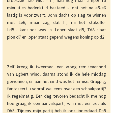
broekzak. Die wist – hij had nog maar amper 10
minuutjes bedenktijd besteed – dat het na e5-e6
lastig is voor zwart. John dacht op slag te winnen
met Le6, maar zag dat hij na het stukoffer
Ld5….kansloos was ja. Loper slaat d5, Td8 slaat
pion d7 en loper staat gepend wegens koning op d2.
Zelf kreeg ik tweemaal een vroeg remiseaanbod
Van Egbert Wind, daarna stond ik de hele middag
gewonnen, en aan het eind was het remise. Grappig,
fantaseert u vooraf wel eens over een schaakpartij?
Ik regelmatig. Een dag tevoren bedacht ik me nog
hoe graag ik een aanvalspartij win met een zet als
Dh5. Tijdens mijn partij heb ik ook inderdaad Dh5