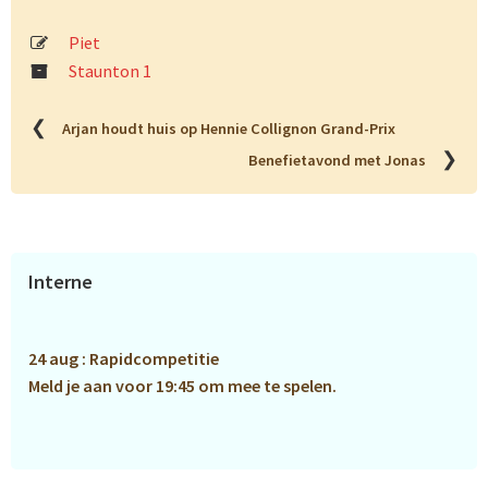
Piet
Staunton 1
❮
Arjan houdt huis op Hennie Collignon Grand-Prix
❯
Benefietavond met Jonas
Primaire
Interne
Sidebar
24 aug : Rapidcompetitie
Meld je aan voor 19:45 om mee te spelen.