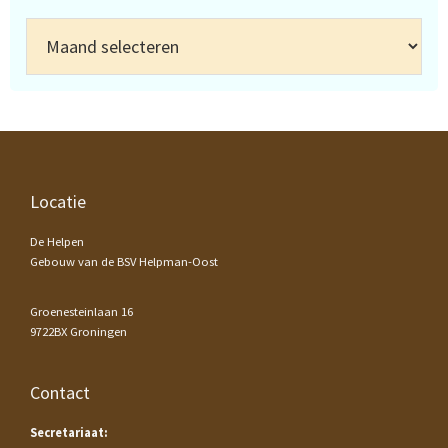
Archief
Footer
Locatie
De Helpen
Gebouw van de BSV Helpman-Oost
Groenesteinlaan 16
9722BX Groningen
Contact
Secretariaat: