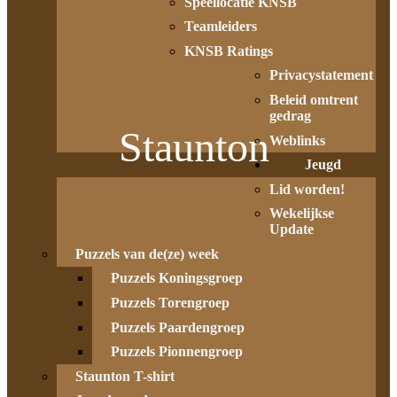
Speellocatie KNSB
Teamleiders
KNSB Ratings
Privacystatement
Beleid omtrent
gedrag
Staunton
Weblinks
Jeugd
Lid worden!
Wekelijkse
Update
Puzzels van de(ze) week
Puzzels Koningsgroep
Puzzels Torengroep
Puzzels Paardengroep
Puzzels Pionnengroep
Staunton T-shirt