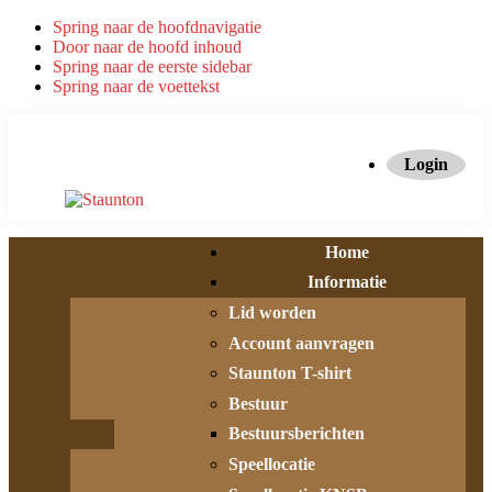
Spring naar de hoofdnavigatie
Door naar de hoofd inhoud
Spring naar de eerste sidebar
Spring naar de voettekst
Login
Home
Informatie
Lid worden
Account aanvragen
Staunton T-shirt
Bestuur
Bestuursberichten
Speellocatie