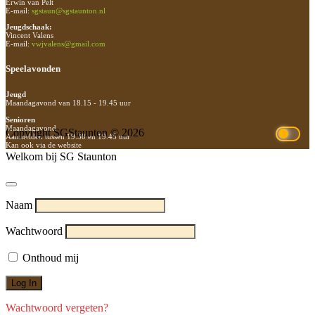
Erwin van Pelt
E-mail:
sgstaun@sgstaunton.nl
Jeugdschaak:
Vincent Valens
E-mail:
vwjvalens@gmail.com
Speelavonden
Jeugd
Maandagavond van 18.15 - 19.45 uur
Senioren
Maandagavond
Copyright SGStaunton © 2026
Aanmelden tussen 19.30 en 19.45 uur
Kan ook via de website
Welkom bij SG Staunton
Naam
Wachtwoord
Onthoud mij
Wachtwoord vergeten?