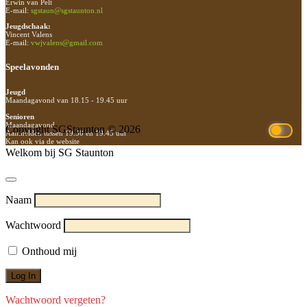
Erwin van Pelt
E-mail:
sgstaun@sgstaunton.nl
Jeugdschaak:
Vincent Valens
E-mail:
vwjvalens@gmail.com
Speelavonden
Jeugd
Maandagavond van 18.15 - 19.45 uur
Senioren
Maandagavond
Copyright SGStaunton © 2026
Aanmelden tussen 19.30 en 19.45 uur
Kan ook via de website
Welkom bij SG Staunton
Naam
Wachtwoord
Onthoud mij
Wachtwoord vergeten?