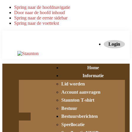
Spring naar de hoofdnavigatie
Door naar de hoofd inhoud
Spring naar de eerste sidebar
Spring naar de voettekst
Login
Home
Informatie
Lid worden
Account aanvragen
Staunton T-shirt
Bestuur
Bestuursberichten
Speellocatie