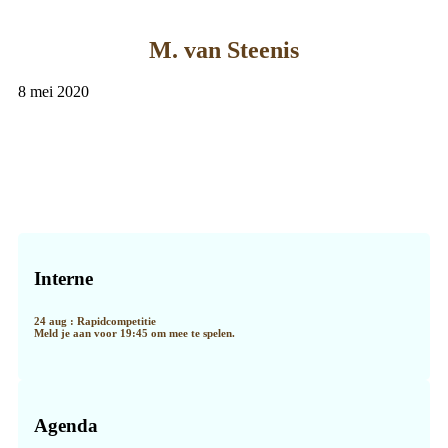
M. van Steenis
8 mei 2020
Primaire
Sidebar
Interne
24 aug : Rapidcompetitie
Meld je aan voor 19:45 om mee te spelen.
Agenda