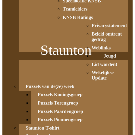
Speellocatie KNSB
Teamleiders
KNSB Ratings
Privacystatement
Beleid omtrent
gedrag
Staunton
Weblinks
Jeugd
Lid worden!
Wekelijkse
Update
Puzzels van de(ze) week
Puzzels Koningsgroep
Puzzels Torengroep
Puzzels Paardengroep
Puzzels Pionnengroep
Staunton T-shirt