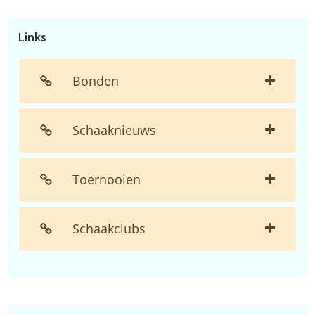
website...
Links
Bonden
Schaaknieuws
Toernooien
Schaakclubs