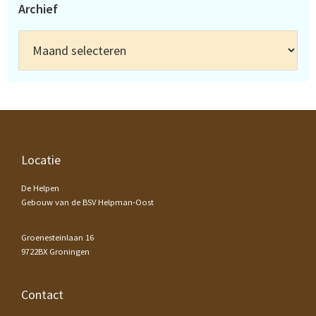
Archief
Archief
Footer
Locatie
De Helpen
Gebouw van de BSV Helpman-Oost
Groenesteinlaan 16
9722BX Groningen
Contact