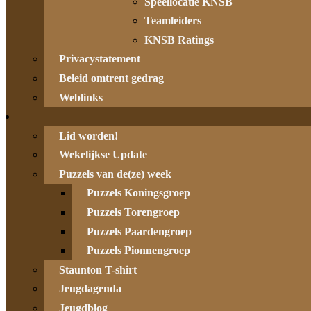
Speellocatie KNSB
Teamleiders
KNSB Ratings
Privacystatement
Beleid omtrent gedrag
Weblinks
Lid worden!
Wekelijkse Update
Puzzels van de(ze) week
Puzzels Koningsgroep
Puzzels Torengroep
Puzzels Paardengroep
Puzzels Pionnengroep
Staunton T-shirt
Jeugdagenda
Jeugdblog