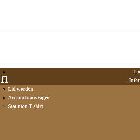
H
on
Info
Lid worden
Account aanvragen
Staunton T-shirt