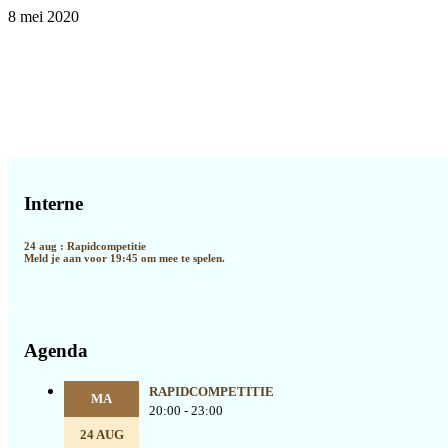
8 mei 2020
Primaire
Sidebar
Interne
24 aug : Rapidcompetitie
Meld je aan voor 19:45 om mee te spelen.
Agenda
RAPIDCOMPETITIE
MA
20:00 - 23:00
24 AUG