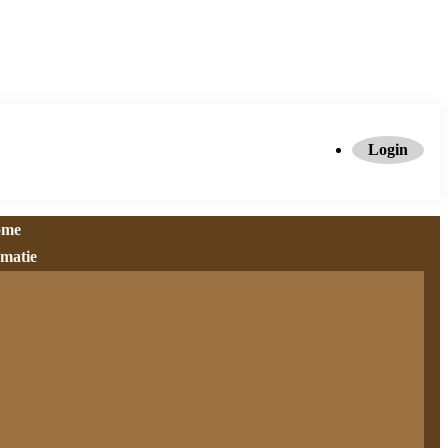
Login
ome
rmatie