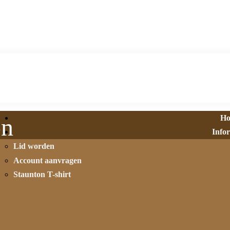
H
on
Info
Lid worden
Account aanvragen
Staunton T-shirt