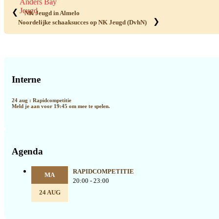
Anders Bay
Jeugd
❮
NK Jeugd in Almelo
❯
Noordelijke schaaksucces op NK Jeugd (DvhN)
Primaire
Sidebar
Interne
24 aug : Rapidcompetitie
Meld je aan voor 19:45 om mee te spelen.
Agenda
RAPIDCOMPETITIE
MA
20:00 - 23:00
24 AUG