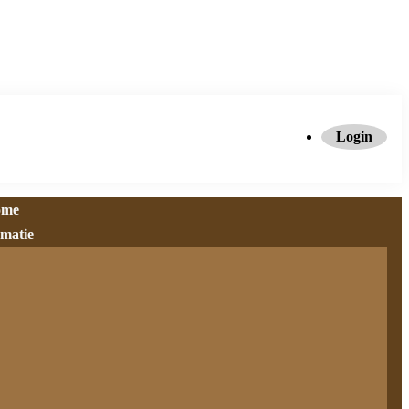
Login
ome
rmatie