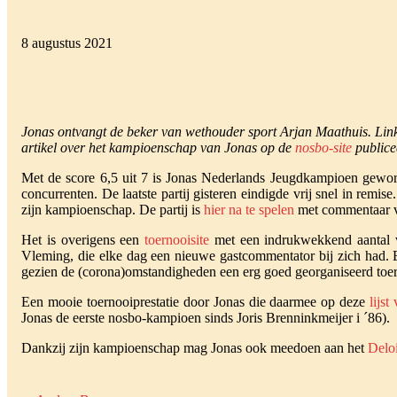
8 augustus 2021
Jonas ontvangt de beker van wethouder sport Arjan Maathuis. Links
artikel over het kampioenschap van Jonas op de
nosbo-site
publice
Met de score 6,5 uit 7 is Jonas Nederlands Jeugdkampioen geworde
concurrenten. De laatste partij gisteren eindigde vrij snel in remi
zijn kampioenschap. De partij is
hier na te spelen
met commentaar va
Het is overigens een
toernooisite
met een indrukwekkend aantal ve
Vleming, die elke dag een nieuwe gastcommentator bij zich had. En 
gezien de (corona)omstandigheden een erg goed georganiseerd toernoo
Een mooie toernooiprestatie door Jonas die daarmee op deze
lijs
Jonas de eerste nosbo-kampioen sinds Joris Brenninkmeijer i ´86).
Dankzij zijn kampioenschap mag Jonas ook meedoen aan het
Delo