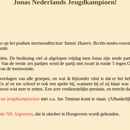
Jonas Nederlands Jeugdkampioen!
 op het podium toernooidirecteur Yannic Husers. Rechts nosbo-voorzitt
erde.
n. De beslissing viel al afgelopen vrijdag toen Jonas zijn zesde par
se. Van de eerste zes partijen werd de partij met zwart in ronde 5 tege
n de toernooisite.
rslagen van alle groepen, en wat ik bijzonder vind is dat er het he
af en toe schoof er ook een speler bij, wanneer hij of zij klaar was 
i wist neer te zetten. Een zeer verdienstelijke prestatie, en terecht d
t van jeugdkampioenen
met o.a. Jan Timman komt te staan. (Afhankelij
itte NK Algemeen
, dat in oktober in Hoogeveen wordt gehouden.