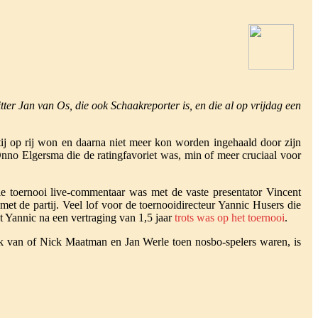
er Jan van Os, die ook Schaakreporter is, en die al op vrijdag een
tij op rij won en daarna niet meer kon worden ingehaald door zijn
n Onno Elgersma die de ratingfavoriet was, min of meer cruciaal voor
le toernooi live-commentaar was met de vaste presentator Vincent
met de partij. Veel lof voor de toernooidirecteur Yannic Husers die
at Yannic na een vertraging van 1,5 jaar
trots was op het toernooi
.
k van of Nick Maatman en Jan Werle toen nosbo-spelers waren, is