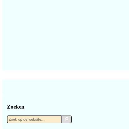
Zoeken
Zoek
Zoek
op
de