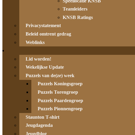
Speellocatie KNSB
Teamleiders
KNSB Ratings
Privacystatement
Beleid omtrent gedrag
Weblinks
Lid worden!
Wekelijkse Update
Puzzels van de(ze) week
Puzzels Koningsgroep
Puzzels Torengroep
Puzzels Paardengroep
Puzzels Pionnengroep
Staunton T-shirt
Jeugdagenda
Jeugdblog