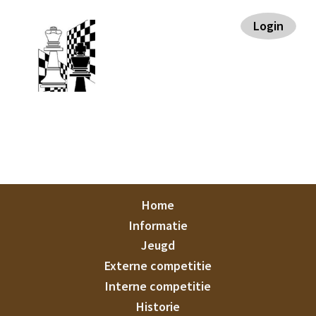
Spring
Door
Spring
Spring
Login
naar
naar
naar
naar
de
de
de
de
hoofdnavigatie
hoofd
eerste
voettekst
inhoud
sidebar
Staunton
Home
Informatie
Jeugd
Externe competitie
Interne competitie
Historie