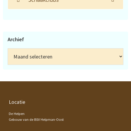
Archief
Archief
Footer
Locatie
De Helpen
Gebouw van de BSV Helpman-Oost