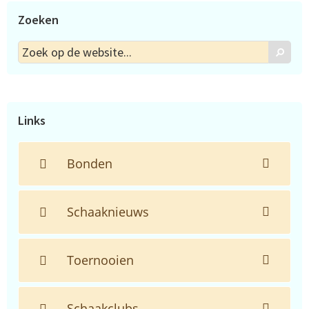
Zoeken
Zoek
Zoek
op
de
website...
Links
Bonden
Schaaknieuws
Toernooien
Schaakclubs