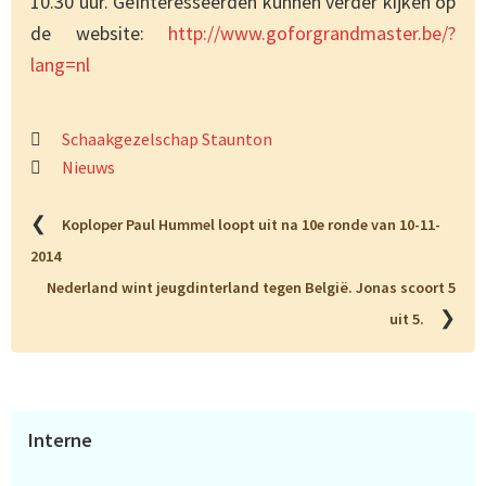
10.30 uur. Geïnteresseerden kunnen verder kijken op
de website:
http://www.goforgrandmaster.be/?
lang=nl
Schaakgezelschap Staunton
Nieuws
❮
Koploper Paul Hummel loopt uit na 10e ronde van 10-11-
2014
Nederland wint jeugdinterland tegen België. Jonas scoort 5
❯
uit 5.
Primaire
Interne
Sidebar