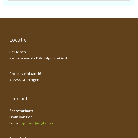
Footer
Locatie
De Helpen
Gebouw van de BSV Helpman-Oost
Groenesteinlaan 16
9722BX Groningen
Contact
Secretariaat:
Erwin van Pelt
E-mail:
sgstaun@sgstaunton.nl