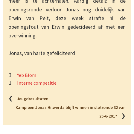
meer is te achterhalen. Aardig detail: in de
openingsronde verloor Jonas nog duidelijk van
Erwin van Pelt, deze week strafte hij de
openingsfout van Erwin gedecideerd af met een
overwinning.
Jonas, van harte gefeliciteerd!
Yeb Blom
Interne competitie
❮
Jeugdresultaten
Kampioen Jonas Hilwerda blijft winnen in slotronde 32 van
❯
26-6-2017