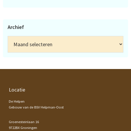
Archief
Archief
Footer
Locatie
De Helpen
Gebouw van de BSV Helpman-Oost
Groenesteinlaan 16
9722BX Groningen