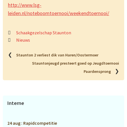
http://www.lsg-
leiden.nl/noteboomtoernooi/weekendtoernooi/
Schaakgezelschap Staunton
Nieuws
❮
Staunton 2 verliest dik van Haren/Oostermoer
Stauntonjeugd presteert goed op Jeugdtoernooi
❯
Paardensprong
Primaire
Interne
Sidebar
24 aug : Rapidcompetitie