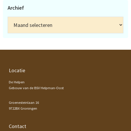
Archief
Archief
Footer
Locatie
De Helpen
Gebouw van de BSV Helpman-Oost
Groenesteinlaan 16
9722BX Groningen
Contact