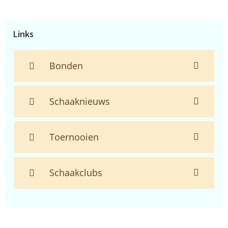
de
website...
Links
Bonden
Schaaknieuws
Toernooien
Schaakclubs