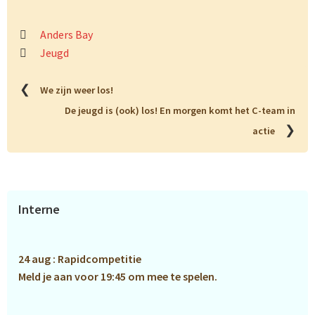
Anders Bay
Jeugd
❮
We zijn weer los!
De jeugd is (ook) los! En morgen komt het C-team in
❯
actie
Primaire
Interne
Sidebar
24 aug : Rapidcompetitie
Meld je aan voor 19:45 om mee te spelen.