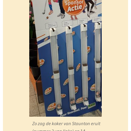
Zo zag de koker van Staunton eruit
(nummer 2 van links) op
14