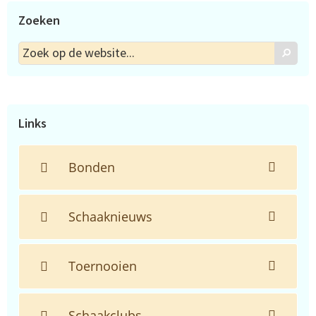
Zoeken
Zoek
Zoek
op
de
website...
Links
Bonden
Schaaknieuws
Toernooien
Schaakclubs