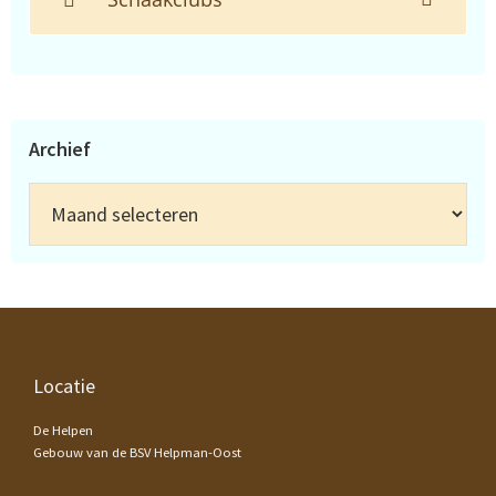
Archief
Archief
Footer
Locatie
De Helpen
Gebouw van de BSV Helpman-Oost