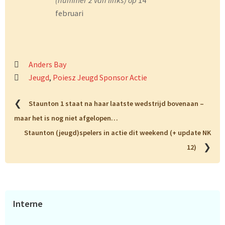
februari
Anders Bay
Jeugd
,
Poiesz Jeugd Sponsor Actie
❮
Staunton 1 staat na haar laatste wedstrijd bovenaan –
maar het is nog niet afgelopen…
Staunton (jeugd)spelers in actie dit weekend (+ update NK
❯
12)
Primaire
Interne
Sidebar