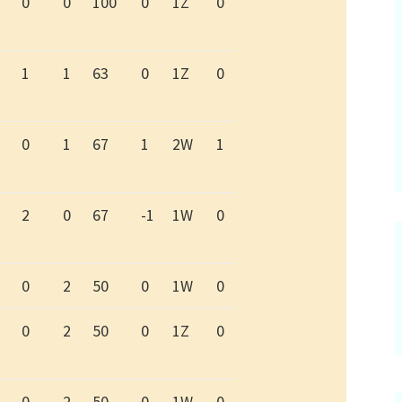
0
0
100
0
1Z
0
1
1
63
0
1Z
0
0
1
67
1
2W
1
2
0
67
-1
1W
0
0
2
50
0
1W
0
0
2
50
0
1Z
0
0
2
50
0
1W
0