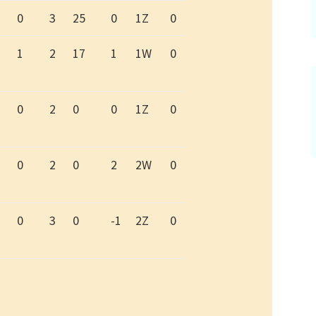
0
3
25
0
1Z
0
1
2
17
1
1W
0
0
2
0
0
1Z
0
0
2
0
2
2W
0
0
3
0
-1
2Z
0