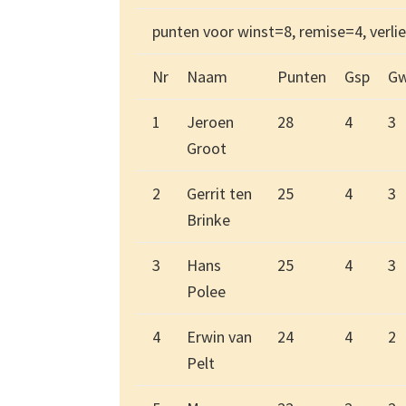
punten voor winst=8, remise=4, verl
Nr
Naam
Punten
Gsp
G
1
Jeroen
28
4
3
Groot
2
Gerrit ten
25
4
3
Brinke
3
Hans
25
4
3
Polee
4
Erwin van
24
4
2
Pelt