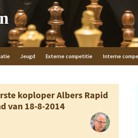
on
atie
Jeugd
Externe competitie
Interne compe
erste koploper Albers Rapid
d van 18-8-2014