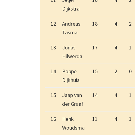
Dijkstra
12
Andreas
18
4
2
Tasma
13
Jonas
17
4
1
Hilwerda
14
Poppe
15
2
0
Dijkhuis
15
Jaap van
14
4
1
der Graaf
16
Henk
11
4
1
Woudsma