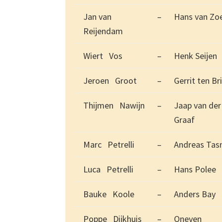
Jan van
–
Hans van Zo
Reijendam
Wiert Vos
–
Henk Seijen
Jeroen Groot
–
Gerrit ten Br
Thijmen Nawijn
–
Jaap van der
Graaf
Marc Petrelli
–
Andreas Ta
Luca Petrelli
–
Hans Polee
Bauke Koole
–
Anders Bay
Poppe Dijkhuis
–
Oneven