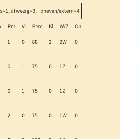
ies=1, afwezig=3, oneven/extern=4.
w
Rm
Vl
Perc
Kl
W/Z
On
1
0
88
2
2W
0
0
1
75
0
1Z
0
0
1
75
0
1Z
0
2
0
75
0
1W
0