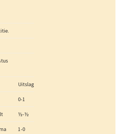
tie.
stus
Uitslag
0-1
lt
½-½
sma
1-0