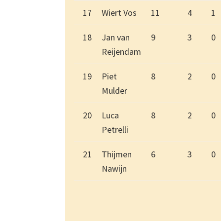
17
Wiert Vos
11
4
1
18
Jan van
9
3
0
Reijendam
19
Piet
8
2
0
Mulder
20
Luca
8
2
0
Petrelli
21
Thijmen
6
3
0
Nawijn