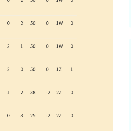
0
2
50
0
1W
0
2
1
50
0
1W
0
2
0
50
0
1Z
1
1
2
38
-2
2Z
0
0
3
25
-2
2Z
0