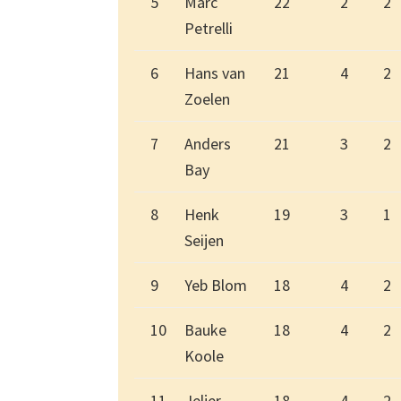
5
Marc
22
2
2
Petrelli
6
Hans van
21
4
2
Zoelen
7
Anders
21
3
2
Bay
8
Henk
19
3
1
Seijen
9
Yeb Blom
18
4
2
10
Bauke
18
4
2
Koole
11
Jeljer
18
4
2