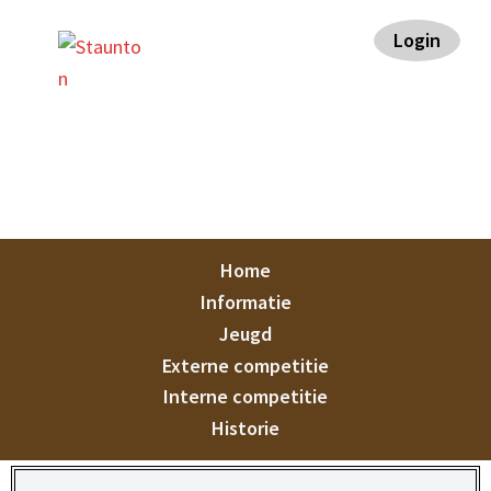
Spring
Door
Spring
Spring
Login
naar
naar
naar
naar
de
de
de
de
hoofdnavigatie
hoofd
eerste
voettekst
inhoud
sidebar
Staunton
Home
Informatie
Jeugd
Externe competitie
Interne competitie
Historie