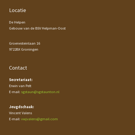
Footer
Locatie
De Helpen
Gebouw van de BSV Helpman-Oost
Groenesteinlaan 16
9722BX Groningen
Contact
Secretariaat:
Erwin van Pelt
E-mail:
sgstaun@sgstaunton.nl
Jeugdschaak:
Vincent Valens
E-mail:
vwjvalens@gmail.com