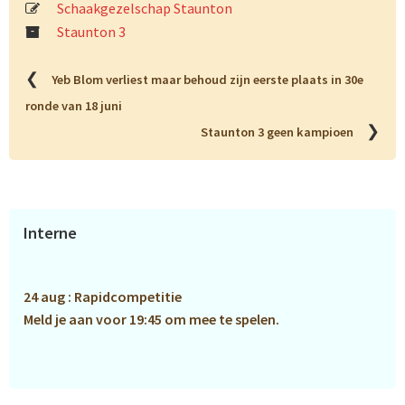
Schaakgezelschap Staunton
Staunton 3
❮
Yeb Blom verliest maar behoud zijn eerste plaats in 30e
ronde van 18 juni
❯
Staunton 3 geen kampioen
Primaire
Interne
Sidebar
24 aug : Rapidcompetitie
Meld je aan voor 19:45 om mee te spelen.