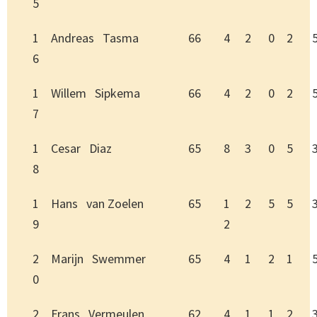
5
1
Andreas Tasma
66
4
2
0
2
6
1
Willem Sipkema
66
4
2
0
2
7
1
Cesar Diaz
65
8
3
0
5
8
1
Hans van Zoelen
65
1
2
5
5
9
2
2
Marijn Swemmer
65
4
1
2
1
0
2
Frans Vermeulen
62
4
1
1
2