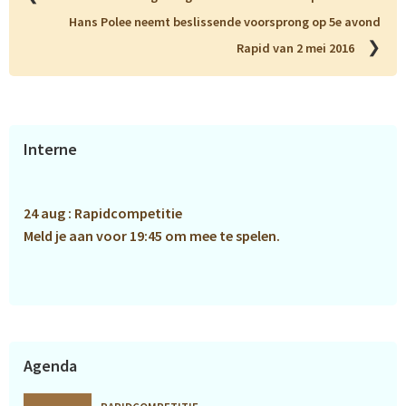
Hans Polee neemt beslissende voorsprong op 5e avond
❯
Rapid van 2 mei 2016
Primaire
Interne
Sidebar
24 aug : Rapidcompetitie
Meld je aan voor 19:45 om mee te spelen.
Agenda