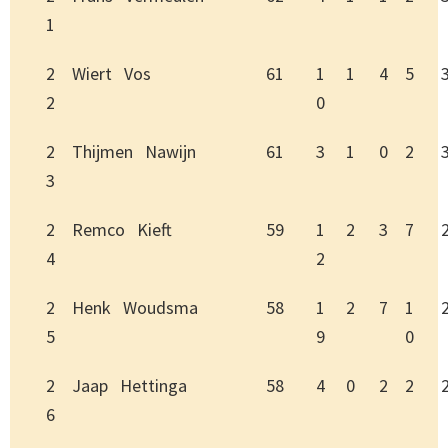
1
2
Wiert Vos
61
1
1
4
5
2
0
2
Thijmen Nawijn
61
3
1
0
2
3
2
Remco Kieft
59
1
2
3
7
4
2
2
Henk Woudsma
58
1
2
7
1
5
9
0
2
Jaap Hettinga
58
4
0
2
2
6