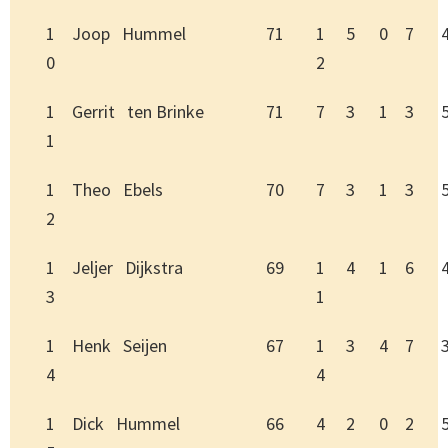
1
Joop Hummel
71
1
5
0
7
0
2
1
Gerrit ten Brinke
71
7
3
1
3
1
1
Theo Ebels
70
7
3
1
3
2
1
Jeljer Dijkstra
69
1
4
1
6
3
1
1
Henk Seijen
67
1
3
4
7
4
4
1
Dick Hummel
66
4
2
0
2