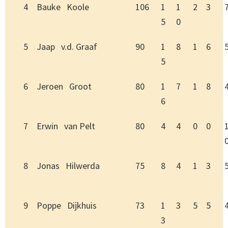
4
Bauke Koole
106
1
1
2
3
5
0
5
Jaap v.d. Graaf
90
1
8
1
6
5
6
Jeroen Groot
80
1
7
1
8
6
7
Erwin van Pelt
80
4
4
0
0
8
Jonas Hilwerda
75
8
4
1
3
9
Poppe Dijkhuis
73
1
3
5
5
3