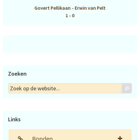
Govert Pellikaan
-
Erwin van Pelt
1 - 0
Zoeken
Zoek
Zoek
op
de
website...
Links
Bonden