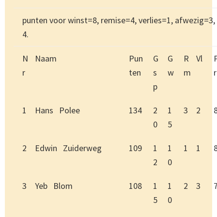
punten voor winst=8, remise=4, verlies=1, afwezig=3
4.
N
Naam
Pun
G
G
R
Vl
r
ten
s
w
m
r
p
1
Hans Polee
134
2
1
3
2
0
5
2
Edwin Zuiderweg
109
1
1
1
1
2
0
3
Yeb Blom
108
1
1
2
3
5
0